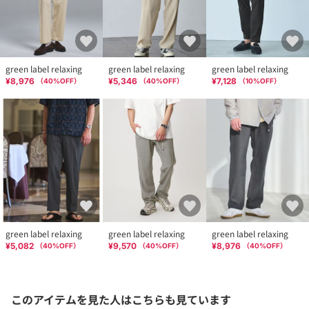
green label relaxing
green label relaxing
green label relaxing
¥8,976
¥5,346
¥7,128
（
40
%OFF）
（
40
%OFF）
（
10
%OFF）
green label relaxing
green label relaxing
green label relaxing
¥5,082
¥9,570
¥8,976
（
40
%OFF）
（
40
%OFF）
（
40
%OFF）