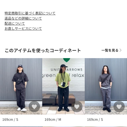
足元はスニーカーでカジュアルに合わせると◎。
ローファーやレザーシューズを取り入れたキレイめな着こなし方
特定商取引に基づく表記について
も素敵です。
返品などの詳細について
配送について
お直しサービスについて
「WONDER CLOTH（ワンダークロス）」
ストレッチ性と接触冷感・吸水速乾の機能を備えた生地を使用し
たシリーズ。
春夏のアクティブなシーンにも活躍するクリーンな雰囲気が魅力の
このアイテムを使ったコーディネート
一覧を見る
アイテム群です。
============================
裏地：なし
透け感：なし
伸縮：ストレッチ
光沢感：ややあり
機能性：接触冷感・吸水速乾
============================
【注意事項】
※商品を使用前に、タグ等に記載されている「取り扱い上の注意
169cm / S
169cm / M
169cm / S
書き」、「洗濯表示」を必ずご確認ください。