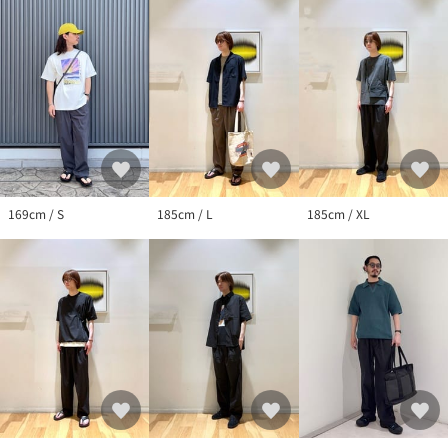
※商品画像は、光の当たり具合やパソコンなどの閲覧環境によ
り、実際の色味と異なって見える場合がございます。あらかじめ
ご了承ください。
※商品の色味の目安は、商品単体の画像をご参照ください。
※画像の商品はサンプルです。
店舗へお問い合わせの際は、全国のgreen label relaxing各店舗ま
で下記の品名/品番をお申し付けください。
品名：CSM WONDER-C WD ESY W4_S 品番：32141000071
169cm / S
185cm / L
185cm / XL