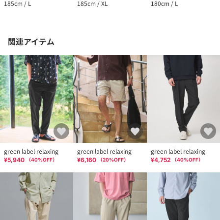
185cm / L
185cm / XL
180cm / L
関連アイテム
green label relaxing
green label relaxing
green label relaxing
¥5,940
¥6,160
¥4,752
（
40
%OFF）
（
20
%OFF）
（
40
%OFF）