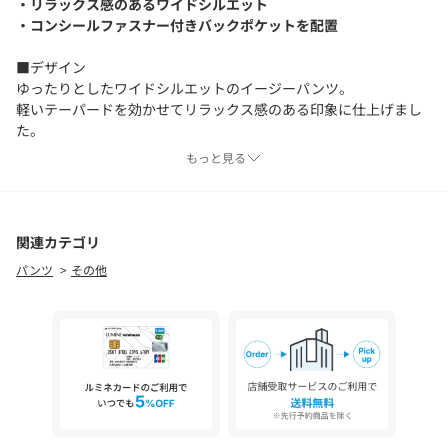
・リラックス感のあるワイドシルエット
・コンシールファスナー付きバックポケットを配置
■デザイン
ゆったりとしたワイドシルエットのイージーパンツ。
軽いテーパードを効かせてリラックス感のある印象に仕上げまし
た。
後ろ身頃の左右にコンシールファスナー付きのバックポケットを
もっと見る
配置。
ウエストにゴムを入れてドローコードを配したイージーな仕様で
す。
スポーティーでありながら上品さも兼ね備えた1本。
関連カテゴリ
パンツ
その他
■素材
ナイロンとポリウレタンの緯糸にポリエステル素材を混ぜた、ハ
リ・コシがある生地を使用しています。
凹凸感や色差を出すことで合繊素材ながらも表情のある生地感。
肌離れのよい、ドライなタッチの質感も特徴です。
■コーディネート
同素材を使用したジャケットとセットアップでの着用がおすす
め。