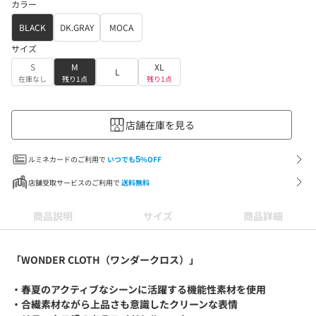
カラー
BLACK
DK.GRAY
MOCA
サイズ
S
M
XL
L
在庫なし
残り1点
残り1点
店舗在庫を見る
ルミネカードのご利用で
いつでも
5
%OFF
店舗受取サービスのご利用で
送料無料
商品説明
サイズ
商品詳細
「WONDER CLOTH（ワンダークロス）」
・春夏のアクティブなシーンに活躍する機能性素材を使用
・合繊素材ながら上品さも意識したクリーンな表情