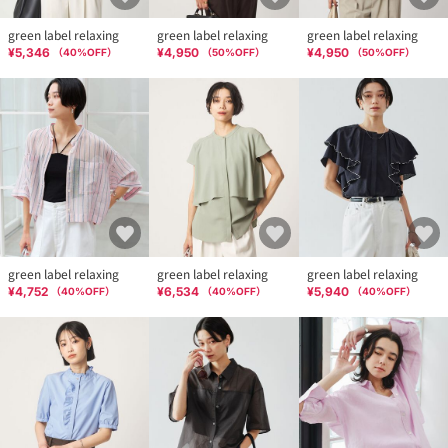
green label relaxing
green label relaxing
green label relaxing
¥5,346
¥4,950
¥4,950
（
40
%OFF）
（
50
%OFF）
（
50
%OFF）
green label relaxing
green label relaxing
green label relaxing
¥4,752
¥6,534
¥5,940
（
40
%OFF）
（
40
%OFF）
（
40
%OFF）