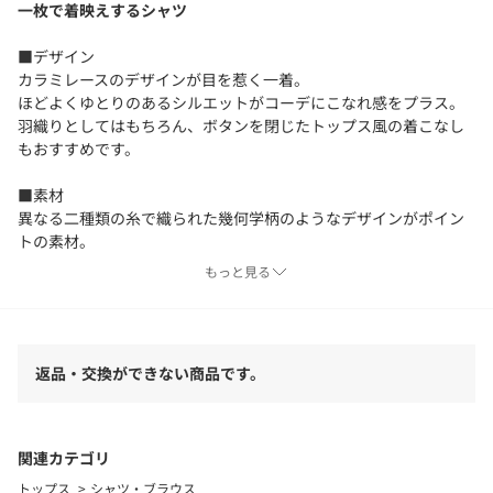
一枚で着映えするシャツ
■デザイン
カラミレースのデザインが目を惹く一着。
ほどよくゆとりのあるシルエットがコーデにこなれ感をプラス。
羽織りとしてはもちろん、ボタンを閉じたトップス風の着こなし
もおすすめです。
■素材
異なる二種類の糸で織られた幾何学柄のようなデザインがポイン
トの素材。
涼し気な印象で着用いただけます。
もっと見る
■コーディネート
ゆったりとしたシルエットなので、パンツやIラインスカートとの
合わせがおすすめです。
返品・交換ができない商品です。
合わせるアイテムによってさまざまな雰囲気をお楽しみいただけ
ます。
============================
関連カテゴリ
透け感：あり
トップス
シャツ・ブラウス