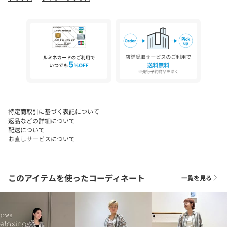
ケア方法：手洗い可
============================
【注意事項】
※商品に「取り扱い上の注意書き」、「洗濯表示」がございます
場合は、使用前に必ずご確認ください。
※商品画像は、光の当たり具合やパソコンなどの閲覧環境によ
り、実際の色味と異なって見える場合がございます。あらかじめ
ご了承ください。
※商品の色味の目安は、商品単体の画像をご参照ください。
特定商取引に基づく表記について
店舗へお問い合わせの際は、全国のgreen label relaxing各店舗ま
返品などの詳細について
で下記の品名/品番をお申し付けください。
配送について
品名：CFC ｶﾗﾐﾚｰｽ SH
お直しサービスについて
品番：36116000012
このアイテムを使ったコーディネート
一覧を見る