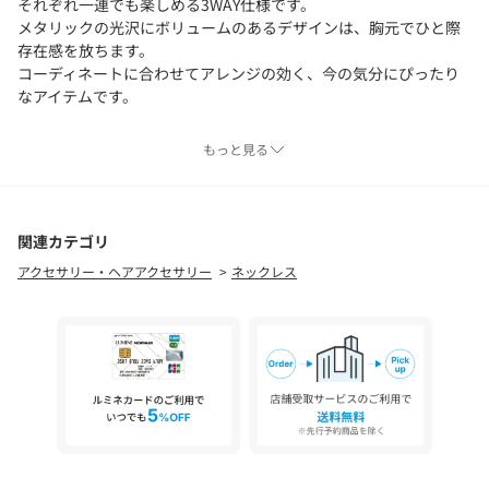
それぞれ一連でも楽しめる3WAY仕様です。
メタリックの光沢にボリュームのあるデザインは、胸元でひと際
存在感を放ちます。
コーディネートに合わせてアレンジの効く、今の気分にぴったり
なアイテムです。
【注意事項】
もっと見る
※商品を使用前に、タグ等に記載されている「取り扱い上の注意
書き」、「洗濯表示」を必ずご確認ください。
※商品画像は、光の当たり具合やパソコンなどの閲覧環境によ
り、実際の色味と異なって見える場合がございます。予めご了承
関連カテゴリ
ください。
アクセサリー・ヘアアクセサリー
ネックレス
※商品の色味の目安は、商品単体の画像をご参照ください。
※画像の商品はサンプルです。
店舗へお問い合わせの際は、全国のBEAUTY & YOUTH各店舗まで
下記の品名/品番をお申し付け下さい。
品名：BYN 3WAY COIN NL 品番：18336999633