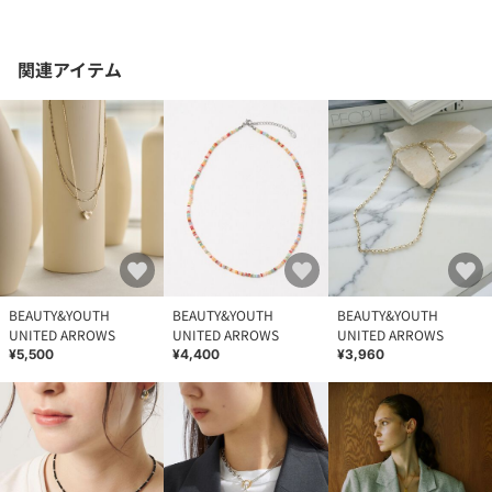
関連アイテム
BEAUTY&YOUTH
BEAUTY&YOUTH
BEAUTY&YOUTH
UNITED ARROWS
UNITED ARROWS
UNITED ARROWS
¥5,500
¥4,400
¥3,960