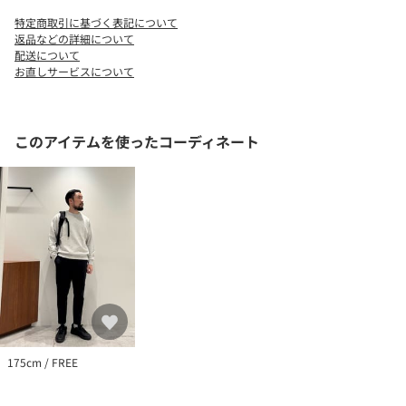
特定商取引に基づく表記について
＜COLEMAN（コールマン）＞
返品などの詳細について
1900年にアメリカで創業したキャンプ用品全般を扱う総合アウト
配送について
お直しサービスについて
ドア用品ブランド。
アウトドアで「家族」「仲間」「自然」が触れあうことで生まれ
る心のつながりを大切にし、自然の中で過ごすことの素晴らしさ
や、人と人とのつながりの大切さを伝える活動を積極的に行って
このアイテムを使ったコーディネート
います。
【注意事項】
※商品を使用前に、タグ等に記載されている「取り扱い上の注意
書き」、「洗濯表示」を必ずご確認ください。
※商品画像は、光の当たり具合やパソコンなどの閲覧環境によ
り、実際の色味と異なって見える場合がございます。あらかじめ
ご了承ください。
※商品の色味の目安は、商品単体の画像をご参照ください。
※画像の商品はサンプルです。
175cm / FREE
※こちらの商品は、一部のWEB店舗限定となっております。