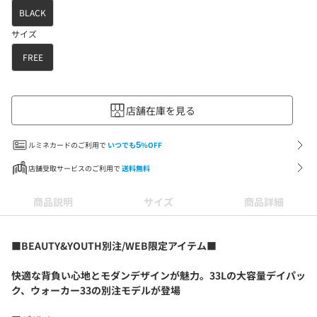
BLACK
サイズ
FREE
店舗在庫を見る
ルミネカードのご利用で
いつでも
5
%OFF
店舗受取サービスのご利用で
送料無料
商品説明
サイズ
商品詳細
■BEAUTY&YOUTH別注/WEB限定アイテム■
快適な背負い心地とモダンデザインが魅力。33Lの大容量デイパッ
ク、ウォーカー33の別注モデルが登場