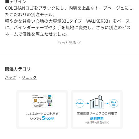
■デザイン
COLEMANロゴをブラックにし、内装を上品なトープベージュにし
たこだわりの別注モデル。
軽やかな背負い心地の大容量33Lタイプ「WALKER33」をベース
に、バインダーテープや引手を無地に変更し、さらに別注のピス
ネームで個性を際立たせました。
アウトドアテイストを控えめにした、シンプルモダンなデザイン
もっと見る
が最大の特徴です。
着脱可能なWネームロゴ入りのシューズバッグ付き。
■素材
関連カテゴリ
撥水加工を施した生地を使用しています。
バッグ
リュック
※防水ではございません。
■コーディネート
スタイリッシュな印象のオールブラック仕上げで、通勤通学など
のタウンユースからアウトドアシーンまで幅広く活躍。
男女問わず、シーズンを通して様々なスタイルにも合わせやすい
人気のアイテムです。
・同シリーズのサイズダウンモデル「WALKER15」（対象品番：
14324996221）のご用意もございます。