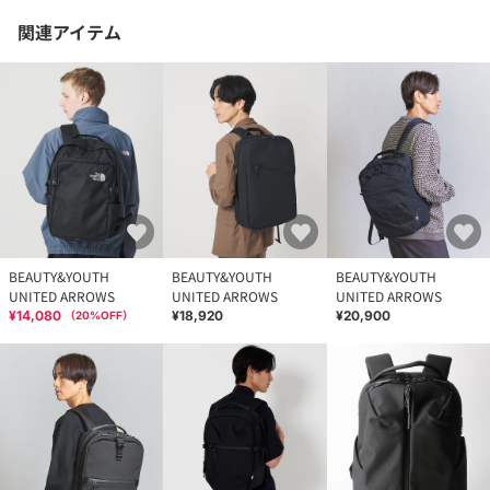
お問い合わせの際は、ユナイテッドアローズ カスタマーサービ
関連アイテム
スデスクまで下記の品名/品番をお申し付けください。
品名：COLEMAN×BY WALKER33 Ⅱ 品番：14324995924
BEAUTY&YOUTH
BEAUTY&YOUTH
BEAUTY&YOUTH
UNITED ARROWS
UNITED ARROWS
UNITED ARROWS
¥14,080
¥18,920
¥20,900
（
20
%OFF）