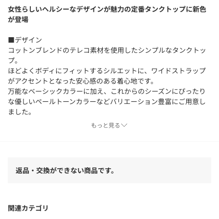
女性らしいヘルシーなデザインが魅力の定番タンクトップに新色
が登場
■デザイン
コットンブレンドのテレコ素材を使用したシンプルなタンクトッ
プ。
ほどよくボディにフィットするシルエットに、ワイドストラップ
がアクセントとなった安心感のある着心地です。
万能なベーシックカラーに加え、これからのシーズンにぴったり
な優しいペールトーンカラーなどバリエーション豊富にご用意し
ました。
定番カラーとニュアンスカラー、複数持っていても重宝するイン
もっと見る
ナーです。
■素材
しっかりとした肉感で適度な伸びのあるコットンリブ素材。
返品・交換ができない商品です。
■コーディネート
すっきりと開いた胸元がデコルテを綺麗に見せ、トレンドのシア
ーシャツやニットのインナーにもおすすめです。
関連カテゴリ
盛夏にはヘルシーな一枚着としてもぜひ。