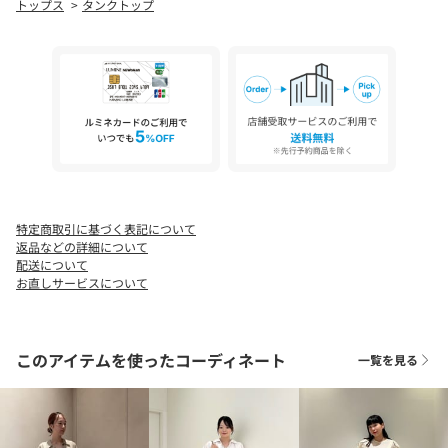
トップス
タンクトップ
============================
裏地：なし
透け感：なし
伸縮：ややあり
光沢感：なし
ケア方法：洗濯機洗い可
============================
【注意事項】
※商品を使用前に、タグ等に記載されている「取り扱い上の注意
特定商取引に基づく表記について
書き」、「洗濯表示」を必ずご確認ください。
返品などの詳細について
※商品画像は、光の当たり具合やパソコンなどの閲覧環境によ
配送について
り、実際の色味と異なって見える場合がございます。あらかじめ
お直しサービスについて
ご了承ください。
※商品の色味の目安は、商品単体の画像をご参照ください。
このアイテムを使ったコーディネート
一覧を見る
店舗へお問い合わせの際は、全国のBEAUTY&YOUTH各店舗まで下
記の品名/品番をお申し付けください。
品名：□BL C/TRC BEA WD/ST TTP 品番：16172226099