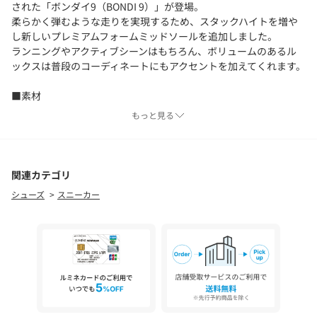
された「ボンダイ9（BONDI 9）」が登場。
柔らかく弾むような走りを実現するため、スタックハイトを増や
し新しいプレミアムフォームミッドソールを追加しました。
ランニングやアクティブシーンはもちろん、ボリュームのあるル
ックスは普段のコーディネートにもアクセントを加えてくれます。
■素材
アッパー：ポリエステル、ポリウレタン、熱可塑性ポリウレタン
もっと見る
＜HOKA（ホカ）＞
パフォーマンスフットウェアおよびアパレルブランドの＜HOKA＞
は、これまでにないクッション性とサポート力を融合したテクノ
関連カテゴリ
ロジーにより、スムーズな走りを実現させ革新性とデザイン性を
シューズ
スニーカー
常に追求し、レースから日常までをサポートします。
【注意事項】
※商品を使用前に、タグ等に記載されている「取り扱い上の注意
書き」、「洗濯表示」を必ずご確認ください。
※商品画像は、光の当たり具合やパソコンなどの閲覧環境によ
り、実際の色味と異なって見える場合がございます。あらかじめ
ご了承ください。