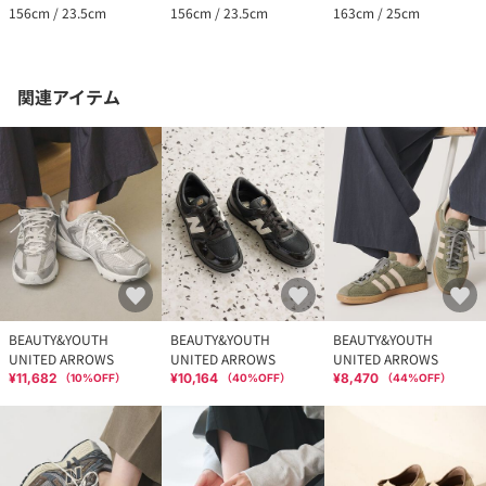
156cm / 23.5cm
156cm / 23.5cm
163cm / 25cm
関連アイテム
BEAUTY&YOUTH
BEAUTY&YOUTH
BEAUTY&YOUTH
UNITED ARROWS
UNITED ARROWS
UNITED ARROWS
¥11,682
¥10,164
¥8,470
（
10
%OFF）
（
40
%OFF）
（
44
%OFF）