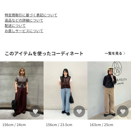
※商品の色味の目安は、商品単体の画像をご参照ください。
※シューズの重量は、シューズ本体のみ両足の重量となります。
特定商取引に基づく表記について
箱や付属品は計測に含まれません。
返品などの詳細について
※商品に不良が無い場合、包装紙および箱の破損がございまして
配送について
お直しサービスについて
も発送いたします。あらかじめご了承ください。
※画像の商品はサンプルです。
店舗へお問い合わせの際は、全国のBEAUTY&YOUTH各店舗まで下
このアイテムを使ったコーディネート
一覧を見る
記の品名/品番をお申し付けください。
品名：SC*HOKA W BONDI 9◇ 品番：18314998489
156cm / 24cm
156cm / 23.5cm
163cm / 25cm