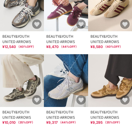
BEAUTY&YOUTH
BEAUTY&YOUTH
BEAUTY&YOUTH
UNITED ARROWS
UNITED ARROWS
UNITED ARROWS
¥12,540
¥8,470
¥8,580
（
40
%OFF）
（
44
%OFF）
（
40
%OFF）
BEAUTY&YOUTH
BEAUTY&YOUTH
BEAUTY&YOUTH
UNITED ARROWS
UNITED ARROWS
UNITED ARROWS
¥10,010
¥9,317
¥9,295
（
35
%OFF）
（
44
%OFF）
（
35
%OFF）