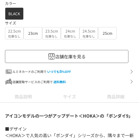
カラー
BLACK
サイズ
22.5cm
23.5cm
24cm
24.5cm
23cm
25cm
在庫なし
在庫なし
在庫なし
在庫なし
店舗在庫を見る
ルミネカードのご利用で
いつでも
5
%OFF
店舗受取サービスのご利用で
送料無料
商品説明
サイズ
商品詳細
アイコンモデルの一つがアップデート＜HOKA＞の「ボンダイ9」
■デザイン
＜HOKA＞で人気の高い「ボンダイ」シリーズから、隅々まで一新