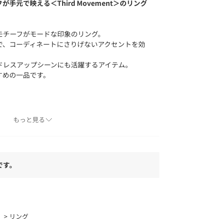
手元で映える＜Third Movement＞のリング
モチーフがモードな印象のリング。
で、コーディネートにさりげないアクセントを効
ドレスアップシーンにも活躍するアイテム。
すめの一品です。
もっと見る
番：18334990115）とネックレス（対象品
ざいます。
サードムーブメント）＞
です。
響曲第3楽章「Third Movement」のムード
 Movement＞。
的な変奏を通して緊張感を生み出し感動が湧きお
常に小さな楽しさを贈ります。
ー
リング