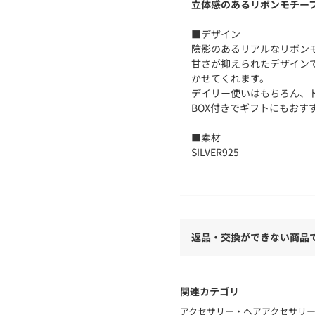
立体感のあるリボンモチーフが
■デザイン
陰影のあるリアルなリボン
甘さが抑えられたデザイン
かせてくれます。
デイリー使いはもちろん、
BOX付きでギフトにもおす
■素材
SILVER925
・同シリーズのピアス（対象品
番：18334990116）もご
＜Third Movement（
返品・交換ができない商品
ロマン派の作曲家たちが残した交
を取り入れたブランド＜Third
長い演奏の中で織りなす劇
こる第3楽章のように、日
関連カテゴリ
アクセサリー・ヘアアクセサリ
【注意事項】