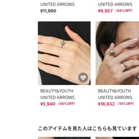
UNITED ARROWS
UNITED ARROWS
¥11,990
¥6,957
（
44
%OFF）
BEAUTY&YOUTH
BEAUTY&YOUTH
UNITED ARROWS
UNITED ARROWS
¥5,940
¥16,632
（
40
%OFF）
（
10
%OFF）