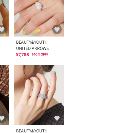
BEAUTY&YOUTH
UNITED ARROWS
¥7,788
（
40
%OFF）
BEAUTY&YOUTH