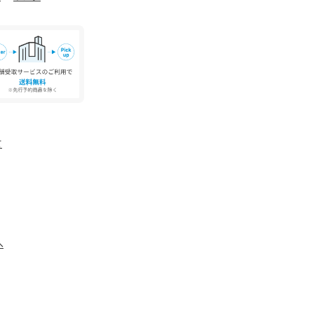
に記載されている「取り扱い上の注意書き」、
ください。
具合やパソコンなどの閲覧環境により、実際の色
ございます。あらかじめご了承ください。
品単体の画像をご参照ください。
国のBEAUTY&YOUTH各店舗まで下記の品名/
。
RBN R 品番：18334990112
て
へ