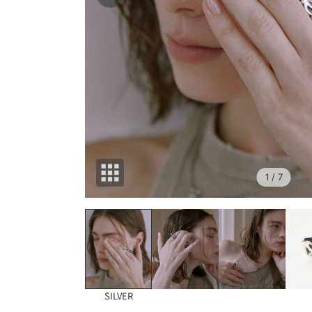
1
/ 7
SILVER