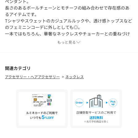
ペンダント。
長さのあるボールチェーンとモチーフの組み合わせで存在感のあ
るアイテムです。
Tシャツやスウェットのカジュアルルックや、透け感トップスなど
のフェミニンコーデに外しとしても◎。
一本ではもちろん、華奢なネックレスやチョーカーとの重ねづけ
もおすすめです。
もっと見る
■素材
SILVER925
関連カテゴリ
・同シリーズのピアス（対象品番：18334990118）とリング（対
アクセサリー・ヘアアクセサリー
ネックレス
象品番：18334990113）もございます。
＜Third Movement（サードムーブメント）＞
ロマン派の作曲家たちが残した交響曲第3楽章「Third
Movement」のムードを取り入れたブランド＜Third Movement
＞。
長い演奏の中で織りなす劇的な変奏を通して緊張感を生み出し感
動が湧きおこる第3楽章のように、日常に小さな楽しさを贈りま
す。