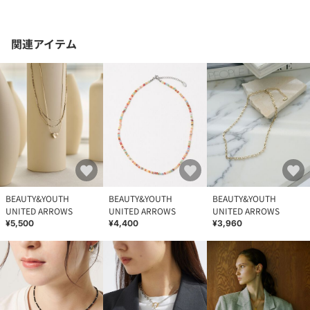
関連アイテム
BEAUTY&YOUTH
BEAUTY&YOUTH
BEAUTY&YOUTH
UNITED ARROWS
UNITED ARROWS
UNITED ARROWS
¥5,500
¥4,400
¥3,960