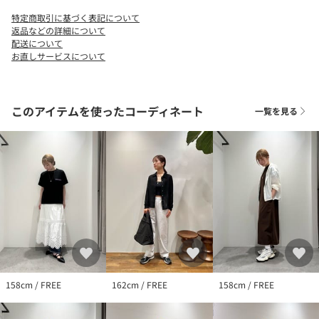
【注意事項】
特定商取引に基づく表記について
※商品を使用前に、タグ等に記載されている「取り扱い上の注意
返品などの詳細について
書き」、「洗濯表示」を必ずご確認ください。
配送について
お直しサービスについて
※商品画像は、光の当たり具合やパソコンなどの閲覧環境によ
り、実際の色味と異なって見える場合がございます。あらかじめ
ご了承ください。
※商品の色味の目安は、商品単体の画像をご参照ください。
このアイテムを使ったコーディネート
一覧を見る
店舗へお問い合わせの際は、全国のBEAUTY&YOUTH各店舗まで下
記の品名/品番をお申し付けください。
品名：BL THIRD/M MTL HRT PNDNT 品番：18334990117
158cm / FREE
162cm / FREE
158cm / FREE