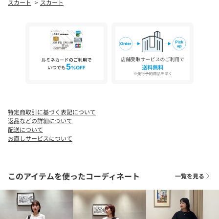
スカート
スカート
色落ちしますので、単品洗いをしてください。また洗濯により
徐々に色あせします。
店舗へお問い合わせの際は、全国のSteven Alan各店舗まで下記の
品名/品番をお申し付けください。
品名：〇SA 13OZ DNM MINI 品番：82241990299
特定商取引に基づく表記について
返品などの詳細について
配送について
お直しサービスについて
このアイテムを使ったコーディネート
一覧を見る