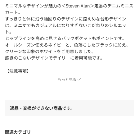
ミニマルなデザインが魅力の＜Steven Alan＞定番のデニムミニス
カート。
すっきりと体に沿う腰回りのデザインに控えめな台形デザイン
は、ミニ丈でもカジュアルになりすぎないこだわりのシルエッ
ト。
ヒップラインを高めに見せるバックポケットもポイントです。
オールシーズン使えるネイビーと、色落ちしたブラックに加え、
クリーンな印象のホワイトをご用意しました。
飽きのこないデザインでデイリーに着用可能です。
【注意事項】
※商品を使用前に、タグ等に記載されている「取り扱い上の注意
もっと見る
書き」、「洗濯表示」を必ずご確認ください。
※商品画像は、光の当たり具合やパソコンなどの閲覧環境によ
り、実際の色味と異なって見える場合がございます。あらかじめ
ご了承ください。
返品・交換ができない商品です。
※商品の色味の目安は、商品単体の画像をご参照ください。
※モデル着用画像の商品はサンプルです。
※こちらの製品はインディゴ染料を使用しております。着用によ
り、他の衣類や淡色のベルト、バッグ、靴、ソファやシート等に
関連カテゴリ
色が付着することがありますのでご注意ください。洗濯の際は、