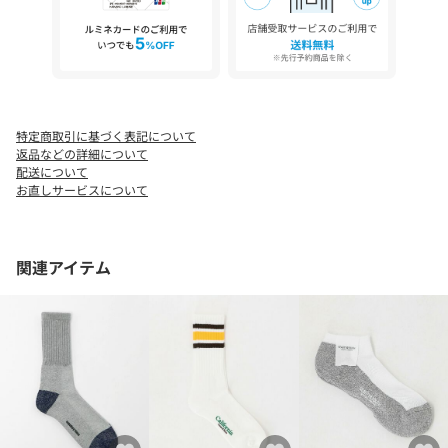
人間工学に基づいて開発しており、履き心地はもちろん、優しい
素材が使われています。
【注意事項】
※商品を使用前に、タグ等に記載されている「取り扱い上の注意
書き」、「洗濯表示」を必ずご確認ください。
※商品画像は、光の当たり具合やパソコンなどの閲覧環境によ
特定商取引に基づく表記について
り、実際の色味と異なって見える場合がございます。あらかじめ
返品などの詳細について
ご了承ください。
配送について
※商品の色味の目安は、商品単体の画像をご参照ください。
お直しサービスについて
店舗へお問い合わせの際は、全国のBEAUTY&YOUTH各店舗まで下
記の品名/品番をお申し付けください。
関連アイテム
品名：FALKE COOL KICK SNEAKER 品番：14354991970