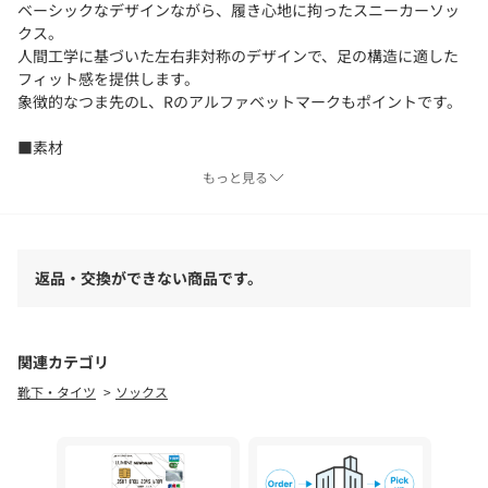
ベーシックなデザインながら、履き心地に拘ったスニーカーソッ
クス。
人間工学に基づいた左右非対称のデザインで、足の構造に適した
フィット感を提供します。
象徴的なつま先のL、Rのアルファベットマークもポイントです。
■素材
軽やかな風合いのコットンブレンド素材を使用。
もっと見る
■コーディネート
実用的な機能性とシンプルなデザインで、さまざまなシーンに活
躍します。
返品・交換ができない商品です。
シーズン問わずお使いいただける、ギフトにもぴったりのアイテ
ムです。
■メーカー品番：16677
関連カテゴリ
・メーカーサイズ（42-43）：26-27.5cm相当
靴下・タイツ
ソックス
＜FALKE（ファルケ）＞
そのクオリティの高さから、欧州では定番メジャーブランドとし
て地位を確立しているソックスメーカー＜FALKE＞。