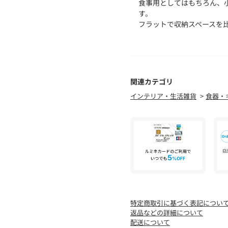
食事用としてはもちろん、
す。
フラットで収納スペースを
ご自宅用にはもちろん、お
す。
＜marimekko（マリメッ
フィンランドを代表するフ
関連カテゴリ
1951年創業の生地メーカー＜
インテリア・生活雑貨
食器・
色とりどりカラフルなアイ
【注意事項】
※商品により、柄の配置が
できかねますのであらかじ
※商品に「取り扱い上の注
用前に必ずご確認ください
※商品画像は、光の当たり
味と異なって見える場合が
特定商取引に基づく表記につい
※商品の色味の目安は、商
返品などの詳細について
配送について
お問い合わせの際は、ユナ