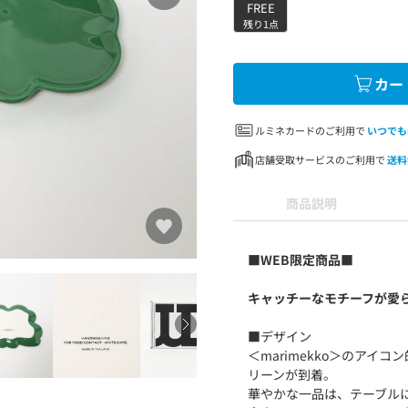
FREE
残り1点
カー
ルミネカードのご利用で
いつでも
店舗受取サービスのご利用で
送料
商品説明
■WEB限定商品■
キャッチーなモチーフが愛らしい
■デザイン
＜marimekko＞のアイ
リーンが到着。
華やかな一品は、テーブル