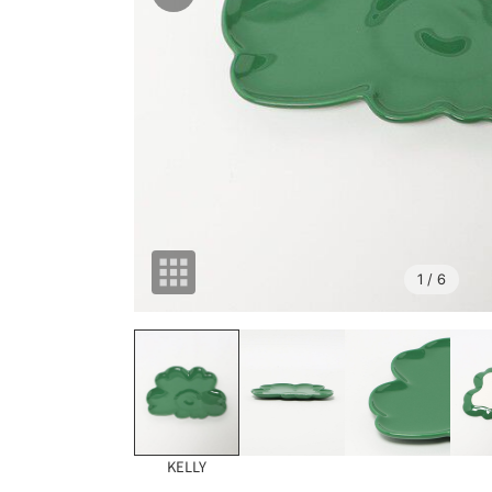
1
/ 6
KELLY