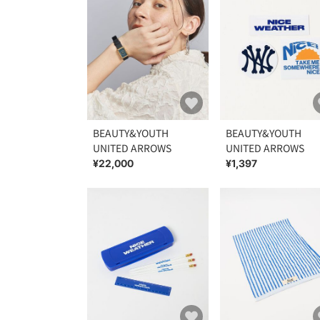
BEAUTY&YOUTH
BEAUTY&YOUTH
UNITED ARROWS
UNITED ARROWS
¥22,000
¥1,397