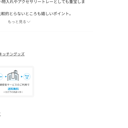
小物入れやアクセサリートレーとしても重宝しま
比較的とらないところも嬉しいポイント。
もてなし好きの方へのギフトにも喜ばれる一品で
もっと見る
コ）＞
ァッション、インテリア、生活雑貨を取り扱う
marimekko＞。
キッチングッズ
テムが世界中の方から愛されています。
画像と異なる場合がございます。同じ物はご用意
めご了承ください。
意書き」、「洗濯表示」がございます場合は、使
。
具合やパソコンなどの閲覧環境により、実際の色
ございます。あらかじめご了承ください。
て
品単体の画像をご参照ください。
イテッドアローズ カスタマーサービスデスクま