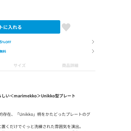
トに入れる
5
%OFF
無料
サイズ
商品詳細
＜marimekko＞Unikko型プレート
コン的存在、「Unikko」柄をかたどったプレートのグ
に置くだけでぐっと洗練された雰囲気を演出。