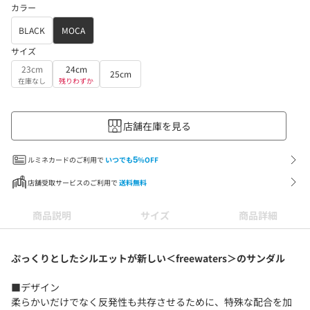
カラー
BLACK
MOCA
サイズ
23cm
24cm
25cm
在庫なし
残りわずか
店舗在庫を見る
ルミネカードのご利用で
いつでも
5
%OFF
店舗受取サービスのご利用で
送料無料
商品説明
サイズ
商品詳細
ぷっくりとしたシルエットが新しい＜freewaters＞のサンダル
■デザイン
柔らかいだけでなく反発性も共存させるために、特殊な配合を加