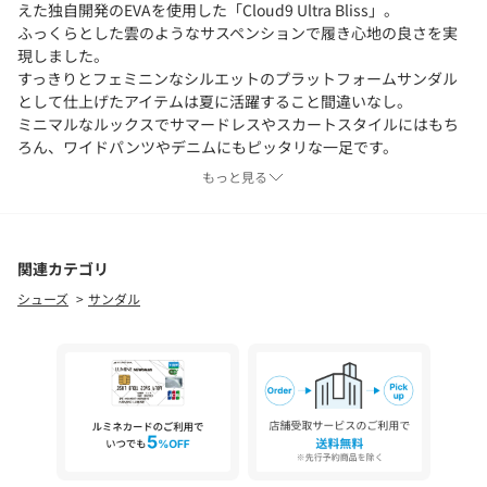
えた独自開発のEVAを使用した「Cloud9 Ultra Bliss」。
ふっくらとした雲のようなサスペンションで履き心地の良さを実
現しました。
すっきりとフェミニンなシルエットのプラットフォームサンダル
として仕上げたアイテムは夏に活躍すること間違いなし。
ミニマルなルックスでサマードレスやスカートスタイルにはもち
ろん、ワイドパンツやデニムにもピッタリな一足です。
もっと見る
＜freewaters （フリーウォーターズ）＞
2010年、MartinとEliの2人のサーファーによってアメリカ西海岸
で立ち上げられたブランドです。
海や自然を愛する作り手によって設立されたこのブランドは快適
関連カテゴリ
さを追及したサンダルを作ること、そのサンダルを販売するなか
シューズ
サンダル
で環境配慮や人々の生活をよりクリーンなものにすることを目標
に掲げて活動しています。
【注意事項】
※商品に「取り扱い上の注意書き」、「洗濯表示」がございます
場合は、使用前に必ずご確認ください。
※商品画像は、光の当たり具合やパソコンなどの閲覧環境によ
り、実際の色味と異なって見える場合がございます。あらかじめ