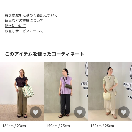
ご了承ください。
※商品の色味の目安は、商品単体の画像をご参照ください。
特定商取引に基づく表記について
※シューズの重量は、シューズ本体のみ両足の重量となります。
返品などの詳細について
箱や付属品は計測に含まれません。
配送について
お直しサービスについて
※商品に不良が無い場合、包装紙および箱の破損がございまして
も発送いたします。あらかじめご了承ください。
店舗へお問い合わせの際は、全国のBEAUTY&YOUTH各店舗まで下
このアイテムを使ったコーディネート
記の品名/品番をお申し付けください。
品名：SC F/WTR CLOUD9 ULT/BLIS 品番：18314998625
154cm / 23cm
169cm / 25cm
169cm / 25cm