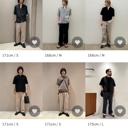
【注意事項】
※商品に「取り扱い上の注意書き」、「洗濯表示」がございます
場合は、使用前に必ずご確認ください。
※商品画像は、光の当たり具合やパソコンなどの閲覧環境によ
り、実際の色味と異なって見える場合がございます。あらかじめ
ご了承ください。
※商品の色味の目安は、商品単体の画像をご参照ください。
171cm / S
168cm / M
168cm / M
店舗へお問い合わせの際は、全国のBEAUTY&YOUTH各店舗まで下
記の品名/品番をお申し付けください。
品名：SC NEO CHINO BGY TRUS 9 品番：12141000058
171cm / S
171cm / S
175cm / L