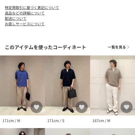
組織をサテンにすることで自然な光沢が生まれ、カジュアルなチ
特定商取引に基づく表記について
ノパンながら上品な見え方に仕上がっています。
返品などの詳細について
ポリエステル混のため、従来のチノバルーンパンツより着用シワ
配送について
お直しサービスについて
がつきにくく、デイリーに扱いやすいのも魅力です。
■コーディネート
軽快な素材感のパンツのため、ハイゲージニットやカットソー、
このアイテムを使ったコーディネート
一覧を見る
洗いざらしのシャツなど、爽やかなトップスとの組み合わせがお
すすめです。
タックが効いた上品なシルエットなので、シンプルなTシャツを合
わせても大人らしくまとまり、スニーカー・サンダルとも好相
性。
大人のきれいめカジュアルスタイルにぴったりの一本です。
============================
裏地：なし
透け感：なし
伸縮：なし
光沢感：微光沢あり
171cm / M
171cm / S
167cm / M
ケア方法：手洗い可
============================