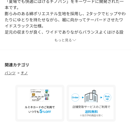
「夏場でも快適にはけるチノパン」をキーワードに開発された一
本です。
膨らみのある綿ポリエステル生地を採用し、2タックでヒップやわ
たりにゆとりを持たせながら、裾に向かってテーパードさせたワ
イドスラックス仕様。
足元の収まりが良く、ワイドでありながらバランスよくはける設
計です。
もっと見る
ベルトレスでラフにはけるよう、フロントのドットボタンとウエ
スト後ろのサイドゴムを採用している点もポイント。
快適さと上品さを両立した、春夏シーズンに便利なワイドチノで
す。
関連カテゴリ
パンツ
チノ
・シルエット：ワイド/ルーズ【NO.9】
全体的に広めの幅感で、存在感のあるワイドシルエット。
トレンド感を取り入れた着こなしにぴったりです。
※【NO.1】ー【NO.12】の数字が大きくなるにつれてワイド感が
増す構成になっています。
■素材
綿のスラブ糸を用いることで、ヨコ方向に薄く走る節が生まれ、
ほんのりとした表情が楽しめる綿ポリエステル生地を採用。