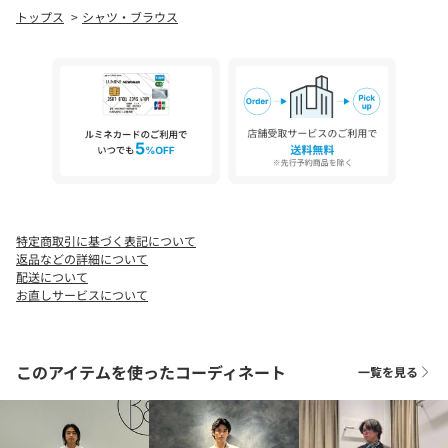
世界のハイブランドも採用する、日本随一の毛織物産地である
トップス
シャツ・ブラウス
「尾州」で織られた上質なウール素材を使用。
ポリエステル50％混のTW生地の生産から縫製まで一貫して日本国
内で仕上げています。
細部にまでこだわった、＜MADE IN JAPAN＞のクオリティをお楽
しみください。
■コーディネート
チノパンやデニムなど、天然素材のボトムスとの組み合わせで、
旬なムード漂うコーディネートに。
ナチュラルな質感同士が引き立ち合い、クリーンで洗練された印
象を演出します。
特定商取引に基づく表記について
返品などの詳細について
============================
配送について
裏地：なし
お直しサービスについて
透け感：なし
伸縮：なし
光沢感：なし
このアイテムを使ったコーディネート
一覧を見る
ケア方法：手洗い可
============================
【注意事項】