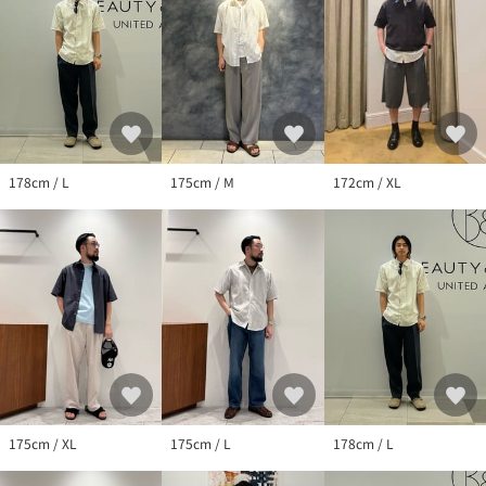
※商品に「取り扱い上の注意書き」、「洗濯表示」がございます
場合は、使用前に必ずご確認ください。
※商品画像は、光の当たり具合やパソコンなどの閲覧環境によ
り、実際の色味と異なって見える場合がございます。あらかじめ
ご了承ください。
※商品の色味の目安は、商品単体の画像をご参照ください。
店舗へお問い合わせの際は、全国のBEAUTY&YOUTH各店舗まで下
178cm / L
175cm / M
172cm / XL
記の品名/品番をお申し付けください。
品名：SC BSU TW ST REG-G TP SS
品番：12162000002
175cm / XL
175cm / L
178cm / L