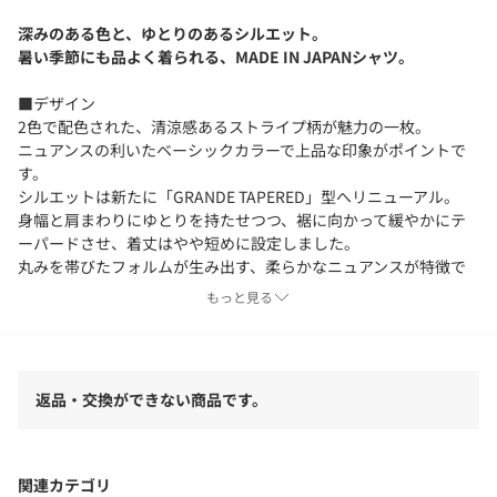
深みのある色と、ゆとりのあるシルエット。
暑い季節にも品よく着られる、MADE IN JAPANシャツ。
■デザイン
2色で配色された、清涼感あるストライプ柄が魅力の一枚。
ニュアンスの利いたベーシックカラーで上品な印象がポイントで
す。
シルエットは新たに「GRANDE TAPERED」型へリニューアル。
身幅と肩まわりにゆとりを持たせつつ、裾に向かって緩やかにテ
ーパードさせ、着丈はやや短めに設定しました。
丸みを帯びたフォルムが生み出す、柔らかなニュアンスが特徴で
す。
もっと見る
・シルエット（型）：GRANDE TAPERD
全体的にゆったりとしたボリュームで、裾にかけて緩やかに絞っ
たシルエット。
返品・交換ができない商品です。
バランスの良いシルエットで、抜け感とスタイリッシュさを兼ね
備えています。
■素材
関連カテゴリ