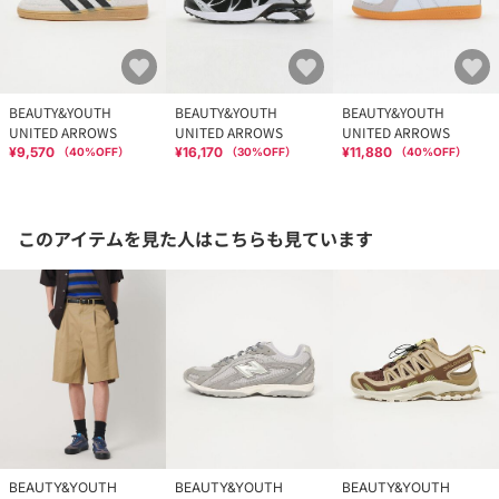
BEAUTY&YOUTH
BEAUTY&YOUTH
BEAUTY&YOUTH
UNITED ARROWS
UNITED ARROWS
UNITED ARROWS
¥9,570
¥16,170
¥11,880
（
40
%OFF）
（
30
%OFF）
（
40
%OFF）