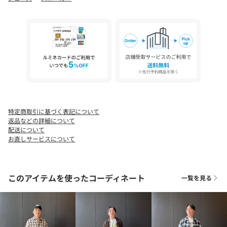
■素材
天然皮革、合成樹脂（EVA樹脂）、 ゴム底
■コーディネート
光沢を抑えたしなやかなレザーを採用することで、シックさとス
ポーティさを両立。
ドレスシューズ感覚でワイドスラックスに合わせると、トレンド
感と都会的なムードが際立ちます。
また、ショーツやジョガーパンツと合わせて、より軽快な印象に
まとめるのもおすすめです。
特定商取引に基づく表記について
返品などの詳細について
■メーカー品番：409698-01
配送について
お直しサービスについて
＜PUMA（プーマ）＞
フットウェア、アパレル、アクセサリーのグローバルスポーツブ
ランドで、長年にわたりアスリートの“最速”を追求してきまし
このアイテムを使ったコーディネート
一覧を見る
た。
フットボール、ランニング、トレーニング、バスケットボール、
ゴルフ、モータースポーツなど、多彩なカテゴリーで専門的なプロ
ダクトとライフスタイル商品を展開。
著名なデザイナーやブランドとのコラボレーションを通じて、ス