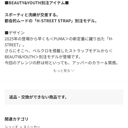
■BEAUTY&YOUTH別注アイテム■
スポーティと洗練が交差する。
都会的ムードの「H-STREET STRAP」別注モデル。
■デザイン
2025年の登場から早くも＜PUMA＞の新定番に躍り出た「H-
STREET」。
さらにそこへ、ベルクロを搭載したストラップモデルから＜
BEAUTY&YOUTH＞別注モデルが登場です。
今回のアレンジの肝は何といっても、アッパーのカラー＆質感。
シックなブラックで＜BEAUTY&YOUTH＞らしい都会的な雰囲気に
もっと見る
まとめつつ、ソフトなレザーを用いることで、陸上スパイクにイ
ンスパイアされたモデル本来のスポーティなムードは損なわない
バランスに仕上げました。
また、裏地を省いたアンライニング仕様にすることで、しなやか
返品・交換ができない商品です。
な素材感が際立つ佇まいに。
＜PUMA＞ロゴは黒に映えるシルバーカラーで施し、さらにヒール
のみ通称“目つき”と呼ばれる特別仕様を採用。
スタイリングに自然な抜け感とモダンな空気を添える、今の気分
関連カテゴリ
に寄り添う一足です。
シューズ
スニーカー