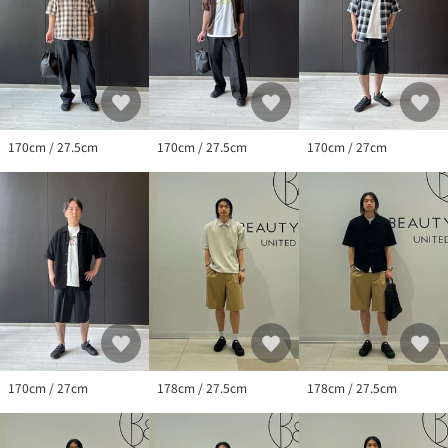
ポーツの魅力をファッションやストリートカルチャーに広げてい
ます。
【注意事項】
※商品に「取り扱い上の注意書き」、「洗濯表示」がございます
場合は、使用前に必ずご確認ください。
※商品画像は、光の当たり具合やパソコンなどの閲覧環境によ
170cm / 27.5cm
170cm / 27.5cm
170cm / 27cm
り、実際の色味と異なって見える場合がございます。あらかじめ
ご了承ください。
※商品の色味の目安は、商品単体の画像をご参照ください。
※シューズの重量は、シューズ本体のみ両足の重量となります。
箱や付属品は計測に含まれません。
※商品に不良が無い場合、包装紙および箱の破損がございまして
も発送いたします。あらかじめご了承ください。
店舗へお問い合わせの際は、全国のBEAUTY&YOUTH各店舗まで下
記の品名/品番をお申し付けください。
170cm / 27cm
178cm / 27.5cm
178cm / 27.5cm
品名：PUMA×BY H-STREET STRAP
品番：14314000426