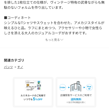
を排した1枚仕立ての仕様が、ヴィンテージ特有の武骨ながらも無
駄のないフォルムを作り出しています。
■コーディネート
シンプルなTシャツやスウェットを合わせた、アメカジスタイルが
映えるひと品。ラフにまとめつつ、アクセサリーや小物で女性ら
しさを添える大人のカジュアルコーデがおすすめです。
もっと見る
■ディテール
フロントから後方までひと続きに取り付けられた大型のパッチポ
ケットは、サイドの縫い目がないことで実現した機能的かつ象徴
的なディテール。糸の紡績や織り、軍用パーツに至るまで徹底的
関連カテゴリ
にこだわり抜き、長年愛用したようなリアルなエイジング加工を
パンツ
チノ
施したスペシャルな1本に仕上げました。
■サイズ
ヴィンテージ特有の太く無骨なシルエットを大切にしながら、
〈BEAMS BOY（ビームス ボーイ）〉のスタイルに合うよう現代的
なサイジングへ調整。腰回りは程よくフィットしつつ、裾に向か
ってすとんと落ちるストレートラインが、体型を選ばずこなれた
印象を演出します。