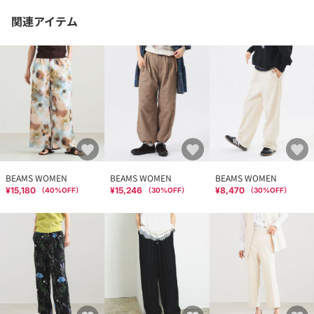
関連アイテム
BEAMS WOMEN
BEAMS WOMEN
BEAMS WOMEN
¥15,180
¥15,246
¥8,470
（
40
%OFF）
（
30
%OFF）
（
30
%OFF）