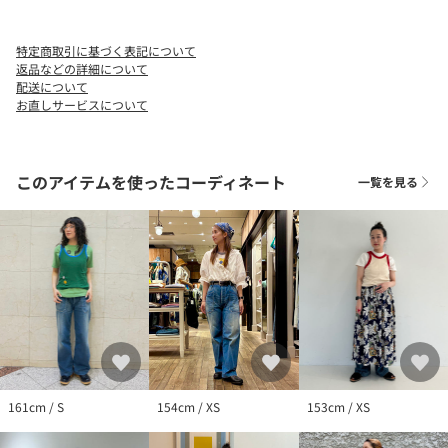
Model : H175 B79 W58 H87 Size :S
特定商取引に基づく表記について
※アイテムサイズは商品サンプルを採寸しているため、実際の商
返品などの詳細について
品と多少の誤差が生じる場合がございます。
配送について
お直しサービスについて
※画像の商品はサンプルのため、実際の商品と「仕様」「色合
い」が異なる場合がございます。
このアイテムを使ったコーディネート
一覧を見る
BUZZ RICKSON'S／バズリクソンズ
フライトジャケットの歴史と誇りを追求する1993年に誕生した
「BUZZ RICKSON'S」。当時の軍用規格（MIL SPEC）に基づき、
糸や素材、パーツからフォルムに至るまで徹底的にこだわり抜い
ています。一着一着にクラフツマンシップを込め、ヴィンテージ
の魅力を忠実に再現した「本物」を追求しています。
161cm / S
154cm / XS
153cm / XS