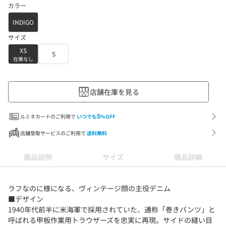
カラー
INDIGO
サイズ
XS
S
在庫なし
店舗在庫を見る
ルミネカードのご利用で
いつでも
5
%OFF
店舗受取サービスのご利用で
送料無料
商品説明
サイズ
商品詳細
ラフなのに様になる、ヴィンテージ顔の主役デニム
■デザイン
1940年代前半に米海軍で採用されていた、通称「巻きパンツ」と
呼ばれる甲板作業用トラウザーズを忠実に再現。サイドの縫い目