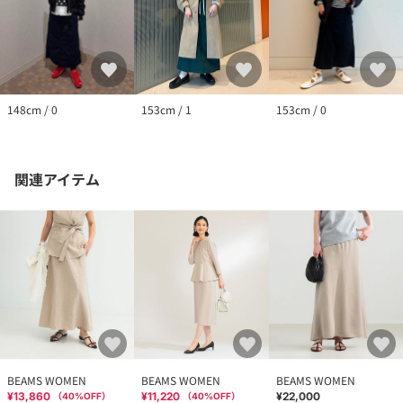
148cm / 0
153cm / 1
153cm / 0
関連アイテム
BEAMS WOMEN
BEAMS WOMEN
BEAMS WOMEN
¥13,860
¥11,220
¥22,000
（
40
%OFF）
（
40
%OFF）