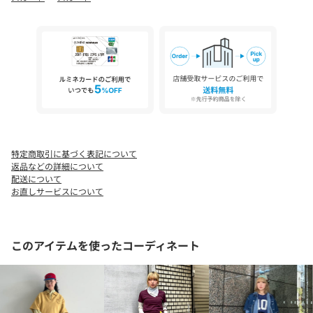
ャキッとした立体感が特徴。ワークディテールを上品に引き立て
る、扱いやすい素材です。
■ケア方法
洗濯可（詳細は商品についている品質表示ラベルをご覧くださ
い）
【D.GRN】Model : H161 B76 W60 H82 Size : 0
【D.NAVY】Model : H161 B76 W60 H82 Size : 1
※アイテムサイズは商品サンプルを採寸しているため、実際の商
特定商取引に基づく表記について
品と多少の誤差が生じる場合がございます。
返品などの詳細について
※画像の商品はサンプルのため、実際の商品と「仕様」「色味」
配送について
が異なる場合がございます。
お直しサービスについて
このアイテムを使ったコーディネート