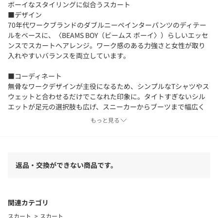
ボーイなスタイリングに似合うスカート
■デザイン
70年代ワークブランドのダブルニーペインターパンツのディテー
ルをベースに、〈BEAMS BOY（ビームス ボーイ〉）らしいエッセ
ンスでスカートへアレンジ。ワーク感のある力強さと女性が取り
入れやすいバランスを両立しています。
■コーディネート
無骨なワークデザインが主役になるため、シンプルなTシャツやス
ウェットと合わせるだけでこなれた印象に。タイトすぎないシル
エットが足元の選択肢も広げ、スニーカーからブーツまで幅広く
相性良くまとまります。
もっと見る
■サイズ
程よいフィット感と動きやすさを両立した設計。ワークディテー
ルが映えるようにラインを調整し、日常でも取り入れやすいサイ
返品・交換ができない商品です。
ズ感に仕上げています。
■素材
タテヨコともにT/C（ポリエステル×コットン）を使用したチノ素
関連カテゴリ
材。綿100％より軽く、ポリエステル混ならではの自然な光沢とシ
スカート
スカート