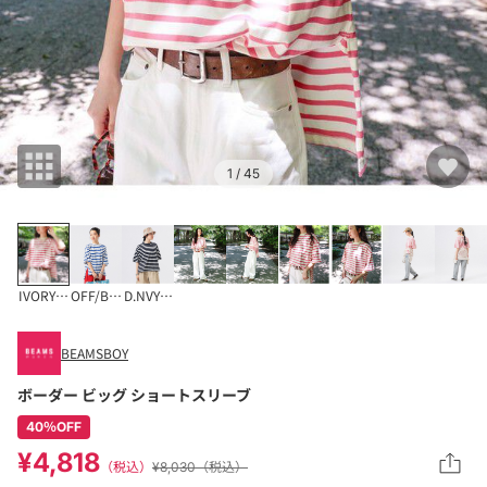
1
/ 45
IVORY/PINK
OFF/BLUE
D.NVY/OFF
BEAMSBOY
ボーダー ビッグ ショートスリーブ
40％OFF
¥4,818
（税込）
¥8,030（税込）