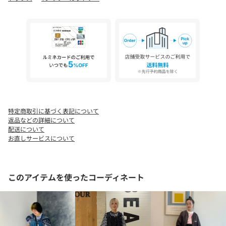
い）
【OFF/BLUE】BEAMS STAFF：H159 Size：ONE SIZE
【IVORY/PINK】BEAMS STAFF：H159 Size：ONE SIZE
【D.NAVY/OFF】Model : H164 B72 W59 H85 Size : ONE SIZE
※光の当たり具合やパソコンなどの閲覧環境によって、実際の色
味と異なって見える場合がございます。予めご了承ください。
※商品の色味は商品単体で撮影した画像をご参照ください。
特定商取引に基づく表記について
返品などの詳細について
配送について
お直しサービスについて
このアイテムを使ったコーディネート