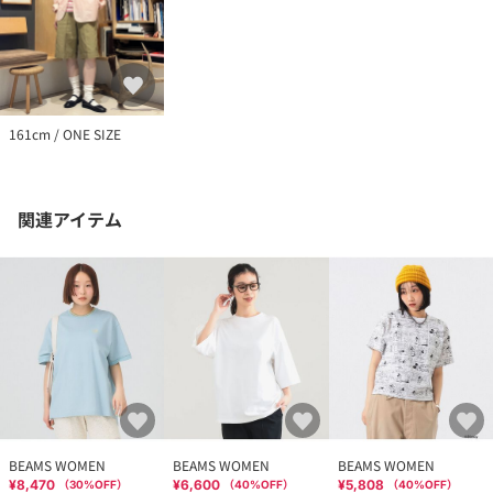
161cm / ONE SIZE
関連アイテム
BEAMS WOMEN
BEAMS WOMEN
BEAMS WOMEN
¥8,470
¥6,600
¥5,808
（
30
%OFF）
（
40
%OFF）
（
40
%OFF）