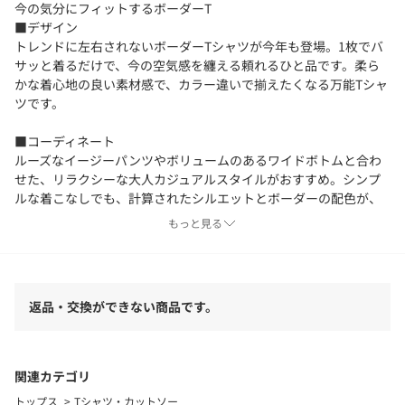
今の気分にフィットするボーダーT
■デザイン
トレンドに左右されないボーダーTシャツが今年も登場。1枚でバ
サッと着るだけで、今の空気感を纏える頼れるひと品です。柔ら
かな着心地の良い素材感で、カラー違いで揃えたくなる万能Tシャ
ツです。
■コーディネート
ルーズなイージーパンツやボリュームのあるワイドボトムと合わ
せた、リラクシーな大人カジュアルスタイルがおすすめ。シンプ
ルな着こなしでも、計算されたシルエットとボーダーの配色が、
都会的で洗練された印象に格上げしてくれます。
もっと見る
■サイズ
ゆったりとした身幅や肩回りで、快適に着用いただけます。
返品・交換ができない商品です。
■素材
夏場でもさらりと快適に過ごせる、柔らかなコットン素材。
■ケア方法
関連カテゴリ
洗濯可（詳細は商品についている品質表示ラベルをご覧くださ
トップス
Tシャツ・カットソー