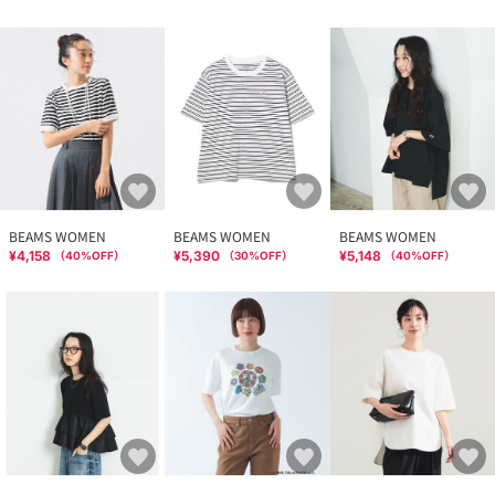
BEAMS WOMEN
BEAMS WOMEN
BEAMS WOMEN
¥4,158
¥5,390
¥5,148
（
40
%OFF）
（
30
%OFF）
（
40
%OFF）