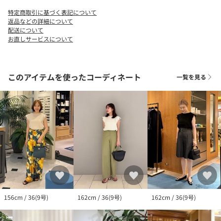
商品番号:11-01-52-01336
特定商取引に基づく表記について
返品などの詳細について
※※デザインの一部として、部分的に裁ち切りのまま仕上げてい
配送について
お直しサービスについて
ます。
ほつれが気になる際は引っ張らずにハサミで切り取ってくださ
い。
このアイテムを使ったコーディネート
一覧を見る
156cm / 36(9号)
162cm / 36(9号)
162cm / 36(9号)