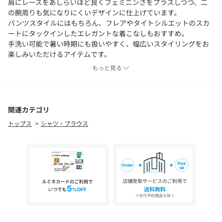
肩にレースをあしらいほど良くフェミニンさをプラスしつつ、二
の腕周りも気になりにくいデザインに仕上げています。
パンツスタイルにはもちろん、フレアやタイトシルエットのスカ
ートにタックインしたエレガントな着こなしもおすすめ。
手洗い可能で暑い時期にも扱いやすく、幅広いスタイリングをお
楽しみいただけるアイテムです。
もっと見る
■素材情報
厚み：やや薄手
透け感：ややあり
光沢：なし
関連カテゴリ
伸縮性：ややあり
トップス
シャツ・ブラウス
手洗い：可
裏地：なし
※商品の色味は、商品単体または素材アップ画像をご確認くださ
い
2025SS商品
店舗にお問い合わせの際は、下記の商品番号をお申し付けくださ
い。