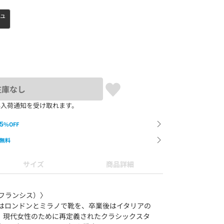
ジュ
在庫なし
再入荷通知を受け取れます。
5
%OFF
無料
サイズ
商品詳細
ア フランシス）〉
ncesはロンドンとミラノで靴を、卒業後はイタリアの
、現代女性のために再定義されたクラシックスタ