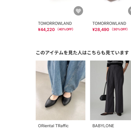
TOMORROWLAND
TOMORROWLAND
¥44,220
¥28,490
（
40
%OFF）
（
30
%OFF）