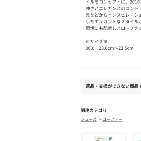
イルをコンセプトに、2016年
強さとエレガンスのコント
具などからインスピレーシ
したエレガントなスタイル
環境にも配慮しスローファ
※サイズ※
36.0 23.0cm～23.5cm
37.0 23.5cm～24.0cm
38.0 24.0cm～24.5cm
国によってサイズ基準が異
ります。
返品・交換ができない商品
あくまでも標準的な目安と
※商品の色味は、商品単体
関連カテゴリ
2025SS商品
シューズ
ローファー
店舗にお問い合わせの際は
商品番号:26-01-52-01012