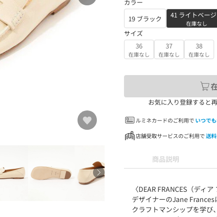
カラー
41 ライトベー
19 ブラック
在庫なし
サイズ
36
37
38
在庫なし
在庫なし
在庫なし
お気に入り登録すると
ルミネカードのご利用で
いつでも
店舗受取サービスのご利用で
送料
商品説明
〈DEAR FRANCES（ディ
デザイナーのJane Fra
クラフトマンシップを学び