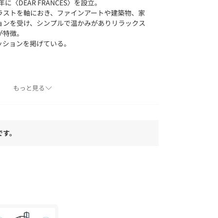
に〈DEAR FRANCES〉を設立。
ラストを軸におき、ファインアートや建築物、家
ョンを受け、シンプルで温かみがありリラックス
が特徴。
ッションを掲げている。
もっと見る
なり、デザインや素材、ブランドによっても差があ
です。
してご利用ください。
または素材アップ画像をご確認ください
、下記の商品番号をお申し付けください。