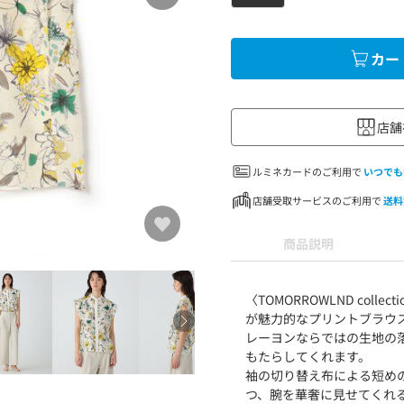
カー
店舗
ルミネカードのご利用で
いつでも
店舗受取サービスのご利用で
送料
商品説明
〈TOMORROWLND col
が魅力的なプリントブラウ
レーヨンならではの生地の
もたらしてくれます。
袖の切り替え布による短め
つ、腕を華奢に見せてくれ