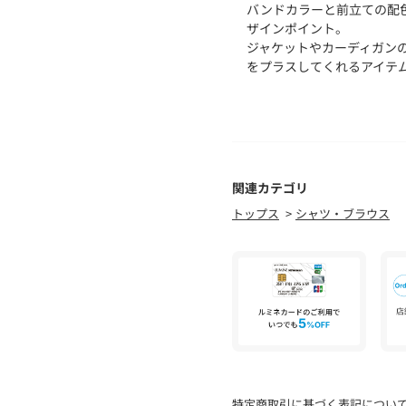
バンドカラーと前立ての配
ザインポイント。
ジャケットやカーディガン
をプラスしてくれるアイテ
■素材情報
厚み：普通
透け感：ややあり
光沢：なし
伸縮性：なし
関連カテゴリ
手洗い：不可
トップス
シャツ・ブラウス
裏地：なし
※商品の色味は、商品単体
店舗にお問い合わせの際は
商品番号:13-01-52-01102
特定商取引に基づく表記につい