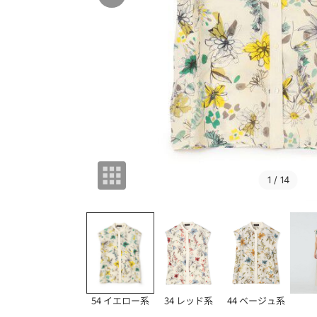
1
/ 14
54 イエロー系
34 レッド系
44 ベージュ系