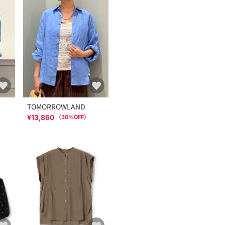
TOMORROWLAND
¥13,860
（
30
%OFF）