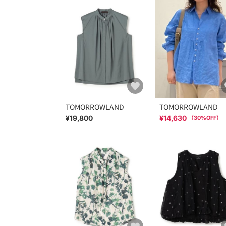
TOMORROWLAND
TOMORROWLAND
¥19,800
¥14,630
（
30
%OFF）