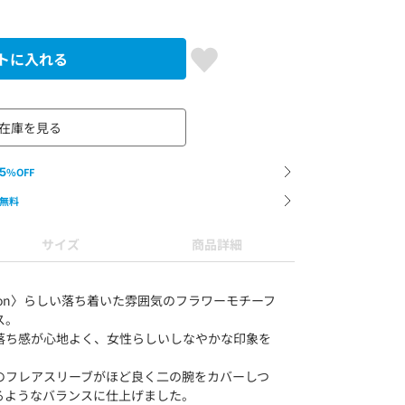
トに入れる
在庫を見る
5
%OFF
無料
サイズ
商品詳細
lection〉らしい落ち着いた雰囲気のフラワーモチーフ
ス。
落ち感が心地よく、女性らしいしなやかな印象を
のフレアスリーブがほど良く二の腕をカバーしつ
るようなバランスに仕上げました。