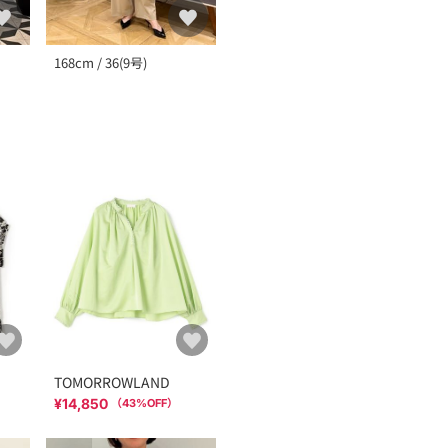
168cm / 36(9号)
TOMORROWLAND
¥14,850
（
43
%OFF）