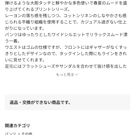
弾けるような大胆タッチと鮮やかな多色使いで春夏のムードを盛
り上げてくれるプリントシリーズ。
レーヨンの落ち感を残しつつ、コットンリネンのしなやかさも感
じられる平織り組織を使用することで、カジュアル過ぎない仕上
がりになっています。
パンツはゆったりとしたワイドシルエットでリラックスムード漂
う一着。
ウエストはゴムの仕様ですが、フロントにはギャザーがなくすっ
きりとしたデザインなので、タックインした際にもラインをきれ
いに見せてくれます。
足元にはフラットシューズやサンダルを合わせて抜け感を出した
着こなすがおすすめ。
もっと見る
シンプルなトップスを合わせるだけでスタイリングが決まる、存
在感抜群のアイテムです。
■素材情報
返品・交換ができない商品です。
厚み：普通
透け感：なし
光沢：なし
伸縮性：なし
関連カテゴリ
手洗い：可
パンツ
その他