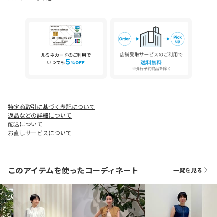
裏地：あり
※商品の色味は、商品単体または素材アップ画像をご確認くださ
い
2025SS商品
店舗にお問い合わせの際は、下記の商品番号をお申し付けくださ
い。
商品番号:11-04-52-04334
特定商取引に基づく表記について
返品などの詳細について
配送について
お直しサービスについて
このアイテムを使ったコーディネート
一覧を見る