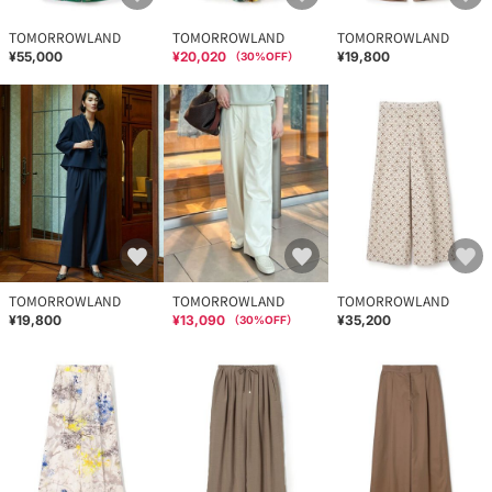
TOMORROWLAND
TOMORROWLAND
TOMORROWLAND
¥55,000
¥20,020
¥19,800
（
30
%OFF）
TOMORROWLAND
TOMORROWLAND
TOMORROWLAND
¥19,800
¥13,090
¥35,200
（
30
%OFF）