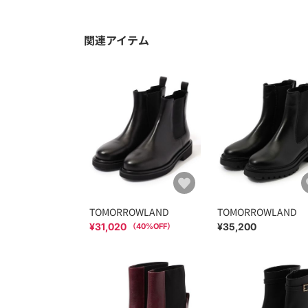
関連アイテム
TOMORROWLAND
TOMORROWLAND
¥31,020
¥35,200
（
40
%OFF）