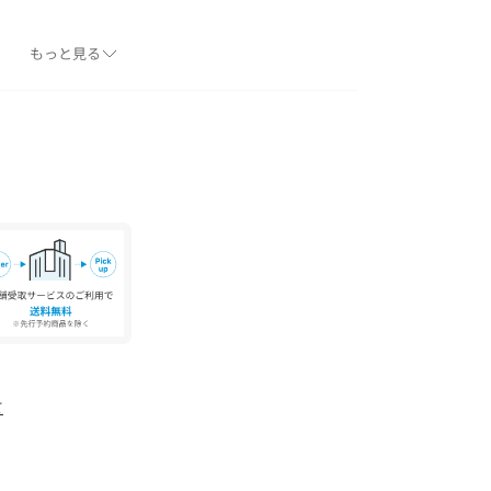
もっと見る
なり、デザインや素材、ブランドによっても差があ
してご利用ください。
ア フランシス）〉
ncesはロンドンとミラノで靴を、卒業後はイタリアの
、現代女性のために再定義されたクラシックスタ
に〈DEAR FRANCES〉を設立。
ラストを軸におき、ファインアートや建築物、家
ョンを受け、シンプルで温かみがありリラックス
が特徴。
ッションを掲げている。
または素材アップ画像をご確認ください
て
、下記の商品番号をお申し付けください。