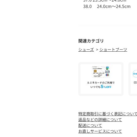
38.0 24.0cm～24.5cm
国によってサイズ基準が異
ります。
あくまでも標準的な目安と
関連カテゴリ
〈DEAR FRANCES（ディ
シューズ
ショートブーツ
デザイナーのJane Fra
クラフトマンシップを学び
イルをコンセプトに、2016年
強さとエレガンスのコント
具などからインスピレーシ
したエレガントなスタイル
環境にも配慮しスローファ
※商品の色味は、商品単体
特定商取引に基づく表記につい
2025AW商品
返品などの詳細について
配送について
店舗にお問い合わせの際は
お直しサービスについて
商品番号:26-01-55-01010