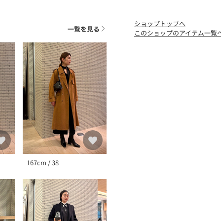
※包装紙破損、箱破損につ
ショップトップへ
ていただいております。
一覧を見る
このショップのアイテム一覧
167cm / 38