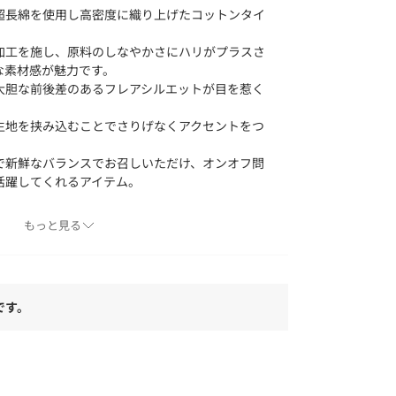
超長綿を使用し高密度に織り上げたコットンタイ
加工を施し、原料のしなやかさにハリがプラスさ
な素材感が魅力です。
大胆な前後差のあるフレアシルエットが目を惹く
生地を挟み込むことでさりげなくアクセントをつ
で新鮮なバランスでお召しいただけ、オンオフ問
活躍してくれるアイテム。
もっと見る
・ややあり
です。
または素材アップ画像をご確認ください