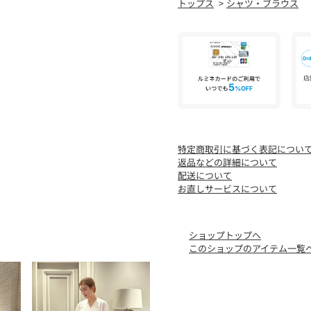
トップス
シャツ・ブラウス
2026SS商品
店舗にお問い合わせの際は
商品番号:22-01-61-01308
※※お取扱い上の注意※※
19 ブラック
素材の特性上、色移りしや
湿っている際の摩擦は特に
特定商取引に基づく表記につい
返品などの詳細について
配送について
お直しサービスについて
ショップトップへ
このショップのアイテム一覧