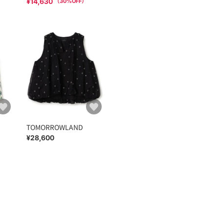
¥14,630
（
30
%OFF）
TOMORROWLAND
¥28,600