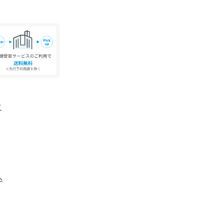
、下記の商品番号をお申し付けください。
すい性質があります。
色移りしやすい為ご注意下さい。
て
へ