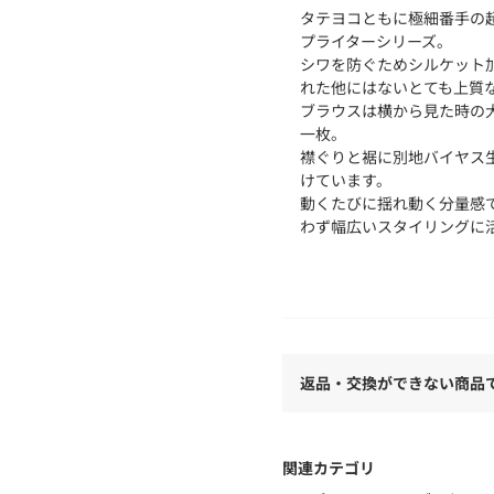
タテヨコともに極細番手の
プライターシリーズ。
シワを防ぐためシルケット
れた他にはないとても上質
ブラウスは横から見た時の
一枚。
襟ぐりと裾に別地バイヤス
けています。
動くたびに揺れ動く分量感
わず幅広いスタイリングに
■素材情報
厚み：普通
透け感：11 ホワイトのみ
光沢：なし
伸縮性：なし
返品・交換ができない商品
手洗い：可
裏地：なし
※商品の色味は、商品単体
関連カテゴリ