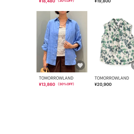
¥18,480
¥19,800
（
30
%OFF）
TOMORROWLAND
TOMORROWLAND
¥13,860
¥20,900
（
30
%OFF）