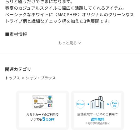
らりと纏うだけでさまになります。
春夏のカジュアルスタイルに幅広く活躍してくれるアイテム。
ベーシックなホワイトに〈MACPHEE〉オリジナルのクリーンなス
トライプ柄と繊細なチェック柄を加えた3色展開です。
■素材情報
厚み：普通
もっと見る
透け感：66ブルーのみ・なし
光沢：なし
伸縮性：なし
裏地：なし
関連カテゴリ
トップス
シャツ・ブラウス
※商品の色味は、商品単体または素材アップ画像をご確認くださ
い
2026SS商品
店舗にお問い合わせの際は、下記の商品番号をお申し付けくださ
い。
商品番号:12-01-62-01404