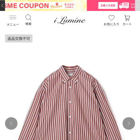
…
…
検索
お気に入り
カート
メニュー
返品交換不可