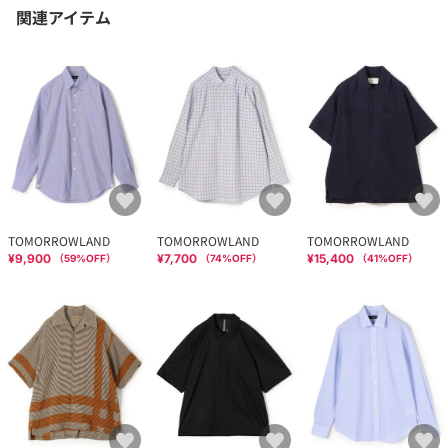
関連アイテム
TOMORROWLAND
TOMORROWLAND
TOMORROWLAND
¥9,900
¥7,700
¥15,400
（
59
%OFF）
（
74
%OFF）
（
41
%OFF）