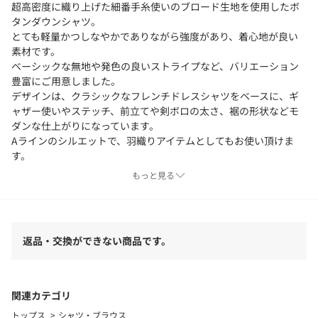
超高密度に織り上げた細番手糸使いのブロード生地を使用したボ
タンダウンシャツ。
とても軽量かつしなやかでありながら強度があり、着心地が良い
素材です。
ベーシックな無地や発色の良いストライプなど、バリエーション
豊富にご用意しました。
デザインは、クラシックなフレンチドレスシャツをベースに、ギ
ャザー使いやステッチ、前立てや剣ボロの太さ、裾の形状などモ
ダンな仕上がりになっています。
Aラインのシルエットで、羽織りアイテムとしてもお使い頂けま
す。
もっと見る
※商品の色味は、商品単体または素材アップ画像をご確認くださ
い
2026SS商品
返品・交換ができない商品です。
店舗にお問い合わせの際は、下記の商品番号をお申し付けくださ
い。
商品番号:63-01-61-01001
関連カテゴリ
トップス
シャツ・ブラウス