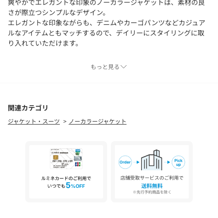
爽やかでエレガントな印象のノーカラージャケットは、素材の良
さが際立つシンプルなデザイン。
エレガントな印象ながらも、デニムやカーゴパンツなどカジュア
ルなアイテムともマッチするので、デイリーにスタイリングに取
り入れていただけます。
※商品の色味は、商品単体または素材アップ画像をご確認くださ
もっと見る
い
2026SS商品
関連カテゴリ
店舗にお問い合わせの際は、下記の商品番号をお申し付けくださ
ジャケット・スーツ
ノーカラージャケット
い。
商品番号:22-07-61-07201
※※大変デリケートな素材です。
素材表面の組織や糸質などから引っ掛けやすい為、やさしいお取
扱いをお願いします。