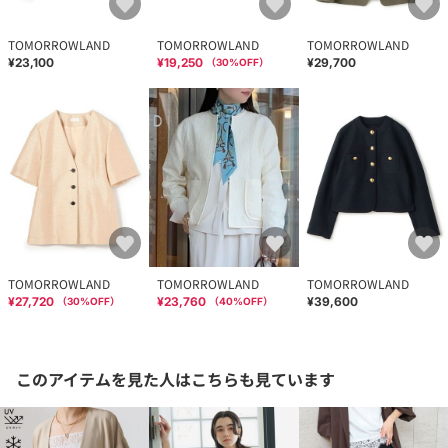
TOMORROWLAND
TOMORROWLAND
TOMORROWLAND
¥23,100
¥19,250
¥29,700
（
30
%OFF）
TOMORROWLAND
TOMORROWLAND
TOMORROWLAND
¥27,720
¥23,760
¥39,600
（
30
%OFF）
（
40
%OFF）