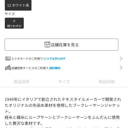
12 ホワイト系
サイズ
F
残りわずか
店舗在庫を見る
ルミネカードのご利用で
いつでも
5
%OFF
店舗受取サービスのご利用で
送料無料
商品説明
サイズ
商品詳細
1949年にイタリアで創立されたテキスタイルメーカーで開発され
たオリジナルの先染め素材を使用したブークレーヤーンジャケッ
ト。
経糸と緯糸にループヤーンとブークレーヤーンをふんだんに使用
した贅沢な素材です。