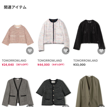
関連アイテム
TOMORROWLAND
TOMORROWLAND
TOMORROWLAND
¥24,640
¥44,000
¥33,000
（
30
%OFF）
（
44
%OFF）