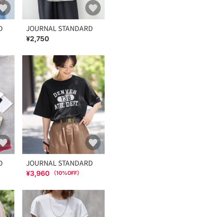
サイズ感：大きすぎずコン
素材感：綿100％で柔らか
着心地： コーディネート
D
JOURNAL STANDARD
です。
¥2,750
＊＊＊＊＊＊＊＊＊＊＊＊
※照明の関係により、実際
またパソコン・スマートフ
が異なる場合もございます
※商品の色味は、商品アッ
着用スタッフ身長：157、15
スタジオ撮影着用スタッフ身長
本体:洗濯機洗い（弱）
D
JOURNAL STANDARD
¥3,960
（
10
%OFF）