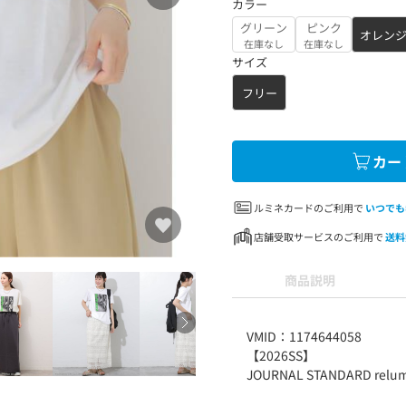
カラー
グリーン
ピンク
オレン
在庫なし
在庫なし
サイズ
フリー
カー
ルミネカードのご利用で
いつでも
店舗受取サービスのご利用で
送料
商品説明
VMID：1174644058
【2026SS】
JOURNAL STANDARD relu