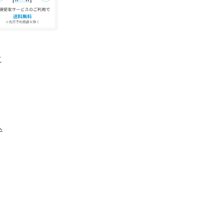
ックポイント）から裾までの長さ（リブ含む）
の個体差が出る場合がございます。予めご理解、
さい。
るよう特殊なプリント下降を施していますので、1
て
楽しみいただけます。
のではなく、着用や洗濯を繰り返すことにより、
あります。
品についている品質表示でご確認ください。
＊＊＊＊＊＊＊＊＊＊
へ
＊＊＊＊＊＊＊＊＊＊
段サイズ:M/着用サイズ:FREE