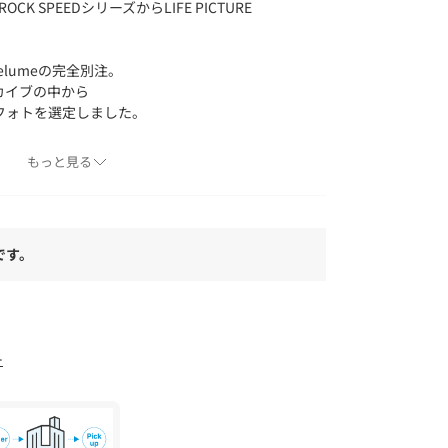
OCK SPEEDシリーズからLIFE PICTURE
！
lumeの完全別注。
ーカイブの中から
フォトを選定しました。
させることで
もっと見る
ンナーとしても
です。
/ グッドロックスピード】
ポップカルチャーを愛し、独自の視点で「イマ」
GE(ニューヴィンテージ）なカットソーブランドです。
グラフィック、ロック・バンド、映画、キャラクタ
て愛され続けているポップアイコンと真摯に向き
ー
積極的に行い、ヴィンテージな風合いを感じられ
づくり”に取り組続けています。