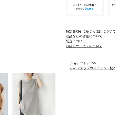
首の横の付け根（サイドネ
※お取り扱い上のご注意
こちらの商品は寸法に若干
ご了承の上お買い求めくだ
また、着古した風合いにな
特定商取引に基づく表記につい
枚1枚異なった風合いをお
返品などの詳細について
なおプリントは永久的なも
配送について
ひび割れや脱落することが
お直しサービスについて
※取り扱いについては、商
ショップトップへ
＊＊＊＊＊＊＊＊＊＊＊＊
このショップのアイテム一覧
透け感：ややあり
裏地：なし
伸縮性：ややあり
光沢感：なし
生地の厚さ：普通
＊＊＊＊＊＊＊＊＊＊＊＊
【スタッフ着用コメント】
《スタッフM》
身長:158cm/体型:普通/普