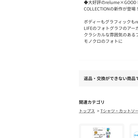
◆大好評のrelume×GOOD R
COLLECTIONの新作が登場
ボディーもグラフィックもre
LIFEのフォトグラフのア
クラシカルな雰囲気のある
モノクロのフォトに
カラーが際立つロゴをMIX
モダンな仕上がりに。
1枚でも、ジャケットのイ
使いやすいデザインです。
返品・交換ができない商品
【GOOD ROCK SPEED 
アメカジやヴィンテージ、
を表現するNEW VINTA
2010年に誕生して以降、
関連カテゴリ
ーなど世界中で長きに渡っ
トップス
Tシャツ・カットソ
合ったコラボレーションを
る「イマ」を表現する”もの
※身丈採寸方法について