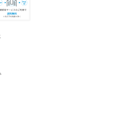
り登録がオススメです！
、通知されるようになります。
像は、光の当たり具合で色味が違って見える場合
て
影の画像をご参照下さい。
る限り忠実に表示出来るよう努めておりますが、
の設定及び特性により、実際の商品と比較し色味
があります。
へ