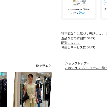
気になる商品は、お気に入
クーポン情報、入荷情報が
※店頭及び屋外での撮影画
があります。
特定商取引に基づく表記につい
商品の色味は、スタジオ撮
返品などの詳細について
※商品画像に関しては出来
配送について
お客様がご利用のモニター
お直しサービスについて
に若干の誤差が生じる場合
ショップトップへ
一覧を見る
このショップのアイテム一覧