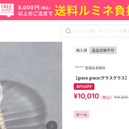
再入荷
返品交換不可
grace grace
【grace grace/グラスグ
30％OFF
¥10,010
（税込）
¥14,3
セール