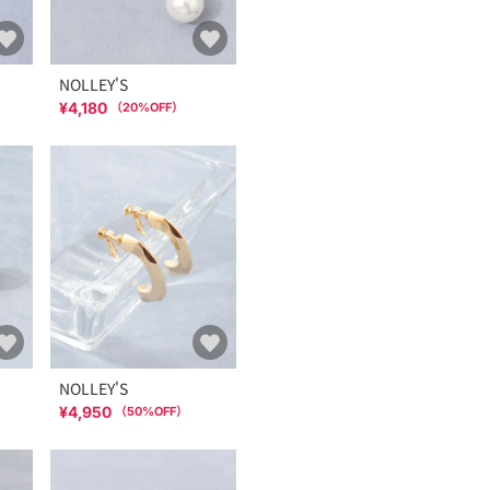
NOLLEY'S
¥4,180
（
20
%OFF）
NOLLEY'S
¥4,950
（
50
%OFF）