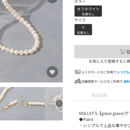
カラー
オフホワイト
在庫なし
サイズ
F
在庫なし
お気に入り登録すると
ルミネカードのご利用で
いつでも
店舗受取サービスのご利用で
送料
商品説明
NOLLEY’S【grace grac
◆Point
・シンプルで上品な華やか