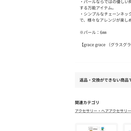
・パールならではの優しい
する万能アイテム。
・シンプルなチェーンネッ
で、様々なアレンジが楽し
※パール：6㎜
【grace grace （グラス
2024AWデビュー・ノー
シンプルで美しいスキンジュ
分だけのものになっていく
シリーズ”で構成。決して
いアクセサリーブランドで
返品・交換ができない商品
Ti sentral sempre p
になるでしょう～
そんな願いを込めて。
関連カテゴリ
身につける人のお守りにな
アクセサリー・ヘアアクセサリ
●お取扱い上のご注意●
※アテンションタグを必ず