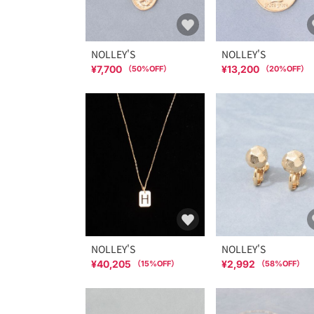
NOLLEY'S
NOLLEY'S
¥7,700
¥13,200
（
50
%OFF）
（
20
%OFF）
NOLLEY'S
NOLLEY'S
¥40,205
¥2,992
（
15
%OFF）
（
58
%OFF）