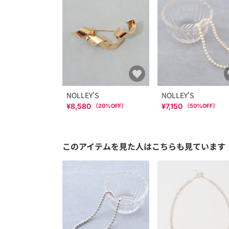
NOLLEY'S
NOLLEY'S
¥8,580
¥7,150
（
20
%OFF）
（
50
%OFF）