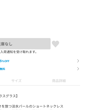
在庫なし
再入荷通知を受け取れます。
5
%OFF
無料
サイズ
商品詳細
e/グラスグラス】
さを放つ淡水パールのショートネックレス