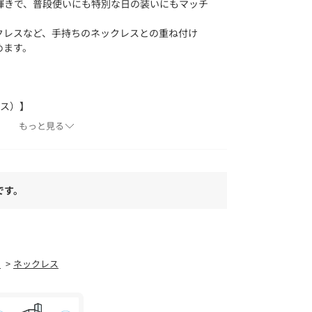
輝きで、普段使いにも特別な日の装いにもマッチ
クレスなど、手持ちのネックレスとの重ね付け
めます。
グラス）】
リーズのアクセサリーブランド。
もっと見る
エリー”ジュエリーシリーズ”と、重ねるごとに自
シーズンごとに楽しめる飽きのこない”レイヤード
主張せず、様々なスタイルに溶け込む肌馴染みの良
す。
です。
iu sicuro di te ~あなたはますます自分に自信を持つよう
ってくれるアクセサリーです。
ー
ネックレス
ご確認の上、着用又はお取り扱い下さい。