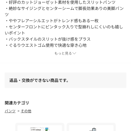
・好評のカットジョーゼット素材を使用したスリットパンツ
・絶妙なサイジングとセンターシームで脚長効果ありの美脚パン
ツ
・ややフレアーシルエットがトレンド感もある一枚
・センターフロントにピンタック入りで型崩れしにくいのも嬉し
いポイント
・バックスタイルのスリットが抜け感をプラス
・ぐるりウエストゴム使用で快適な穿き心地
・オフ(11)のみ防透け生地を使用
もっと見る
・撥水機能、紫外線防止機能付きの高機能素材
・裏無し
●お取扱い上のご注意●
返品・交換ができない商品です。
末永くご愛用頂くために、アテンションタグを必ずご確認の上、
着用又はお取り扱い下さい。
気になる商品は、お気に入り登録がオススメです！
関連カテゴリ
クーポン情報、入荷情報が、通知されるようになります。
パンツ
その他
※手洗い可