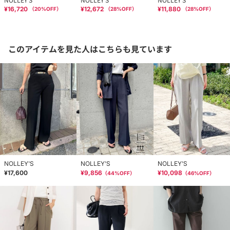
¥16,720
¥12,672
¥11,880
（
20
%OFF）
（
28
%OFF）
（
28
%OFF）