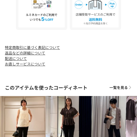
※店頭及び屋外での撮影画像は、光の当たり具合で色味が違って
見える場合があります。商品の色味は、スタジオ撮影の画像をご
参照下さい。
※商品画像に関しては出来る限り忠実に表示出来るよう努めてお
りますが、お客様がご利用のモニターの設定及び特性により、実
際の商品と比較し色味に若干の誤差が生じる場合があります。
※画像の商品はサンプルとなりますので実際の商品と仕様、加
工、サイズが若干異なる場合がございます。
特定商取引に基づく表記について
返品などの詳細について
配送について
お直しサービスについて
このアイテムを使ったコーディネート
一覧を見る