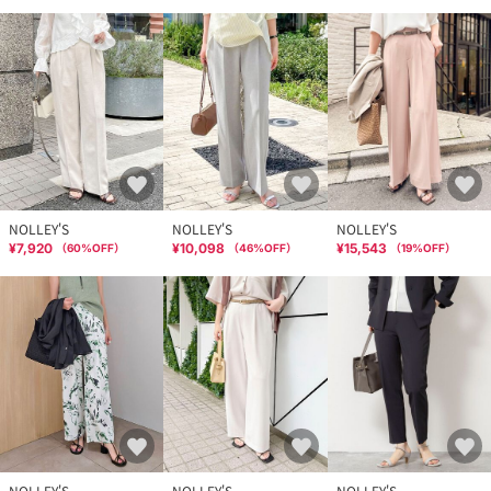
NOLLEY'S
NOLLEY'S
NOLLEY'S
¥7,920
¥10,098
¥15,543
（
60
%OFF）
（
46
%OFF）
（
19
%OFF）
NOLLEY'S
NOLLEY'S
NOLLEY'S