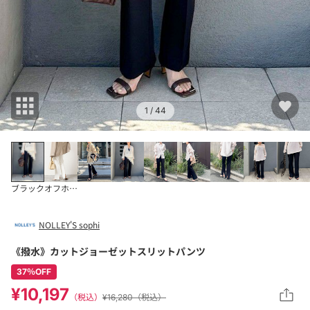
1
/ 44
ブラック
オフホワイト
NOLLEY'S sophi
《撥水》カットジョーゼットスリットパンツ
37％OFF
¥10,197
（税込）
¥16,280（税込）