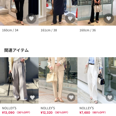
160cm / 34
161cm / 38
160cm / 36
関連アイテム
NOLLEY'S
NOLLEY'S
NOLLEY'S
¥13,090
¥12,320
¥7,480
（
30
%OFF）
（
30
%OFF）
（
60
%OFF）