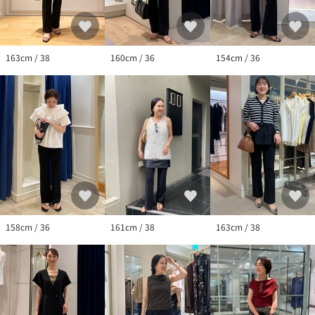
163cm / 38
160cm / 36
154cm / 36
158cm / 36
161cm / 38
163cm / 38