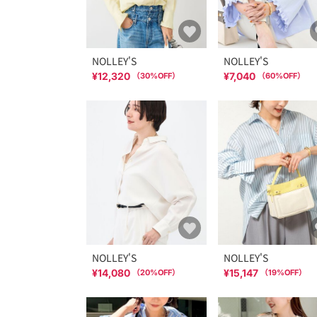
NOLLEY'S
NOLLEY'S
¥12,320
¥7,040
（
30
%OFF）
（
60
%OFF）
NOLLEY'S
NOLLEY'S
¥14,080
¥15,147
（
20
%OFF）
（
19
%OFF）