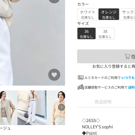
カラー
ホワイト
オレンジ
サック
在庫なし
在庫なし
在庫な
サイズ
36
38
在庫なし
在庫なし
お気に入り登録すると
ルミネカードのご利用で
いつでも
店舗受取サービスのご利用で
送料
商品説明
◇26SS◇
NOLLEY'S sophi
ージュ
◆Point