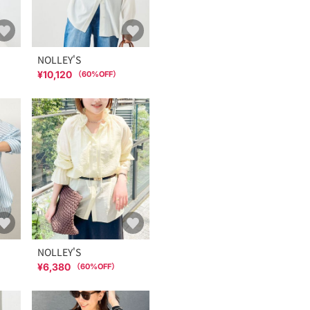
NOLLEY'S
¥10,120
（
60
%OFF）
NOLLEY'S
¥6,380
（
60
%OFF）