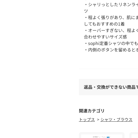
・シャリっとしたリネンラ
ツ
・程よく張りがあり、肌に
してもおすすめの1着
・オーバーすぎない、程よ
合わせやすいサイズ感
・sophi定番シャツの中
・内側のボタンを留めるとボ
●お取扱い上のご注意●
末永くご愛用頂くために、
取り扱い下さい。
返品・交換ができない商品
気になる商品は、お気に入
クーポン情報、入荷情報が
※手洗い可
関連カテゴリ
トップス
シャツ・ブラウス
※店頭及び屋外での撮影画
があります。商品の色味は
※商品画像に関しては出来