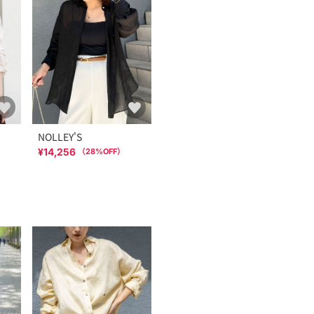
NOLLEY'S
¥14,256
（
28
%OFF）