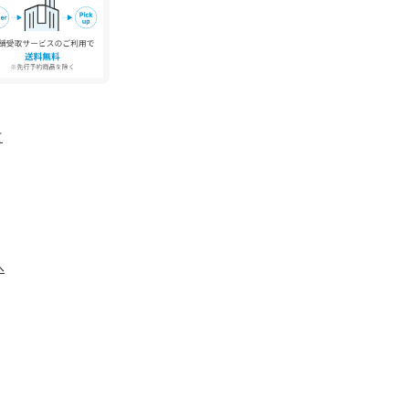
の設定及び特性により、実際の商品と比較し色味
があります。
なりますので実際の商品と仕様、加工、サイズが
す。
て
へ