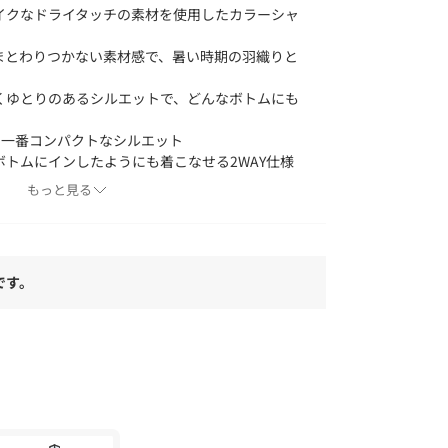
イクなドライタッチの素材を使用したカラーシャ
まとわりつかない素材感で、暑い時期の羽織りと
くゆとりのあるシルエットで、どんなボトムにも
でも一番コンパクトなシルエット
トムにインしたようにも着こなせる2WAY仕様
もっと見る
アテンションタグを必ずご確認の上、着用又はお
です。
り登録がオススメです！
、通知されるようになります。
像は、光の当たり具合で色味が違って見える場合
、スタジオ撮影の画像をご参照下さい。
る限り忠実に表示出来るよう努めておりますが、