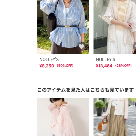
NOLLEY'S
NOLLEY'S
¥8,250
¥13,464
（
50
%OFF）
（
28
%OFF）