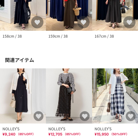
158cm / 38
159cm / 38
167cm / 38
関連アイテム
NOLLEY'S
NOLLEY'S
NOLLEY'S
¥9,240
¥12,705
¥15,950
（
65
%OFF）
（
65
%OFF）
（
50
%OFF）