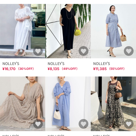
NOLLEY'S
NOLLEY'S
NOLLEY'S
¥16,170
¥8,135
¥11,385
（
30
%OFF）
（
49
%OFF）
（
55
%OFF）