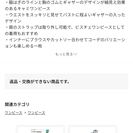
・脇はぎのラインと胸のゴムとギャザーのデザインが細見え効果
のあるキャミワンピース
・ウエストをスッキリと見せてバストに程よいギャザーの入った
デザイン
・肩のストラップは取り外し可能で、ビスチェワンピースとして
の着用もおすすめ
・インナーにブラウスやカットソー合わせてコーデのバリエーシ
ョンも楽しめる一枚
・上からジャケットやブラウスを羽織ってオフィスカジュアルに
もっと見る
も◎
●お取扱い上のご注意●
末永くご愛用頂くために、アテンションタグを必ずご確認の上、
返品・交換ができない商品です。
着用又はお取り扱い下さい。
気になる商品は、お気に入り登録がオススメです！
クーポン情報、入荷情報が、通知されるようになります。
関連カテゴリ
ワンピース
ワンピース
※手洗い可
※店頭及び屋外での撮影画像は、光の当たり具合で色味が違って