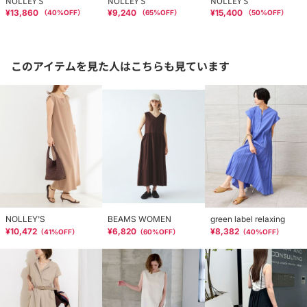
NOLLEY'S
NOLLEY'S
NOLLEY'S
¥13,860
¥9,240
¥15,400
（
40
%OFF）
（
65
%OFF）
（
50
%OFF）