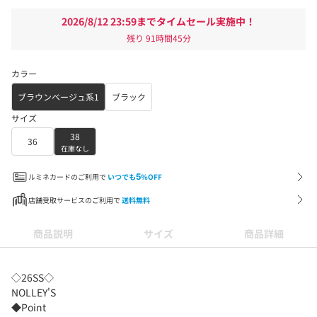
2026/8/12 23:59までタイムセール実施中！
残り
91時間45分
カラー
ブラウンベージュ系1
ブラック
サイズ
38
36
在庫なし
ルミネカードのご利用で
いつでも
5
%OFF
店舗受取サービスのご利用で
送料無料
商品説明
サイズ
商品詳細
◇26SS◇
NOLLEY'S
◆Point