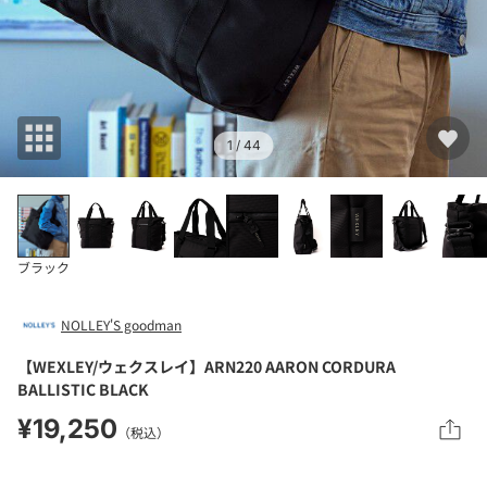
1
/ 44
ブラック
NOLLEY'S goodman
【WEXLEY/ウェクスレイ】ARN220 AARON CORDURA
BALLISTIC BLACK
¥19,250
（税込）