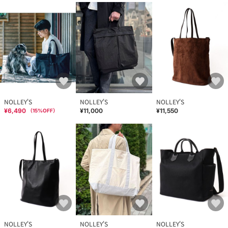
高度な技術、高品質な金具、高級素材を使用しており、素材の基
準を再定義する一方で、マーケティング上のギミックや余計な要
素は断固として避け、その代わりに本質的な品質と機能性に重点
を置いています。
実用性と美しさを兼ね備えたWEXLEYのパックは、これまで体験し
たことのないような見た目と使い心地です。
「私たちにとって、資源の無駄遣いと戦うための最も効果的なア
プローチです」
WEXLEYでより良い旅を、より遠くへ、より遠くへ。
NOLLEY'S
NOLLEY'S
NOLLEY'S
¥6,490
¥11,000
¥11,550
（
15
%OFF）
★気になるアイテムは【お気に入り登録】がオススメです！
入荷情報やクーポン、セール情報が通知されるようになります。
【お取扱い上のご注意】
末永くご愛用頂くために、アテンションタグを必ずご確認の上、
着用又はお取り扱い下さい。
※店頭及び屋外での撮影画像は、光の当たり具合で色味が違って
NOLLEY'S
NOLLEY'S
NOLLEY'S
見える場合があります。商品の色味は、スタジオ撮影の画像をご