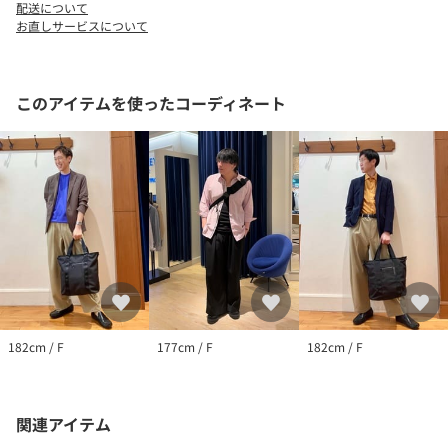
配送について
お直しサービスについて
メーカー品番：ARN220
容量：約17L
重量：約0.88kg
素材：1680Dコーデュラバリスティックナイロン
このアイテムを使ったコーディネート
裏地：150Dポリエステル
・YKK(R) Weatherproof
・ハイパロン製ジッパープラー
・Nylon weave style Military(MIL-W-17337）
・Fidlock(R)
※素材の特性上、表面に若干のシワが見られる場合がございま
す。シワはご使用いただくにつれ目立たなくなります。
【WEXLEY/ウェクスレイ】
WEXLEYブランドはパリで生まれ、CEOであり創設者であるSerge
182cm / F
177cm / F
182cm / F
Entstrasserによって創られました。
現代と未来のためにデザインされた、時代を超越したミニマリス
トで機能的、そして耐久性のあるバッグのコレクションを創造・
関連アイテム
開発しています。