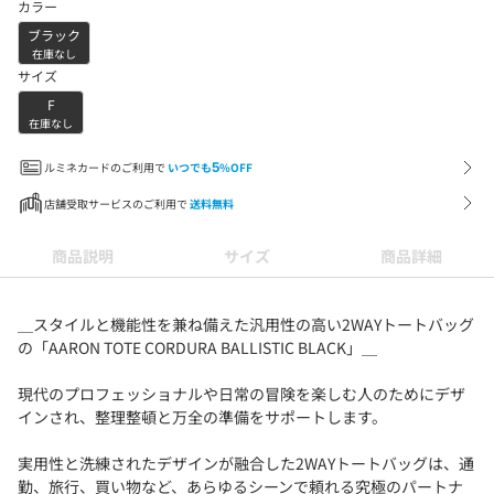
カラー
ブラック
在庫なし
サイズ
F
在庫なし
ルミネカードのご利用で
いつでも
5
%OFF
店舗受取サービスのご利用で
送料無料
商品説明
サイズ
商品詳細
＿スタイルと機能性を兼ね備えた汎用性の高い2WAYトートバッグ
の「AARON TOTE CORDURA BALLISTIC BLACK」＿
現代のプロフェッショナルや日常の冒険を楽しむ人のためにデザ
インされ、整理整頓と万全の準備をサポートします。
実用性と洗練されたデザインが融合した2WAYトートバッグは、通
勤、旅行、買い物など、あらゆるシーンで頼れる究極のパートナ