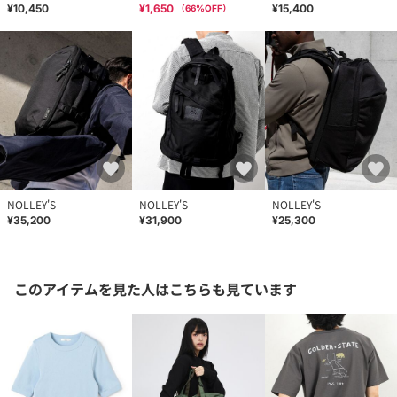
¥10,450
¥1,650
¥15,400
（
66
%OFF）
参照下さい。
※商品画像に関しては出来る限り忠実に表示出来るよう努めてお
りますが、お客様がご利用のモニターの設定及び特性により、実
際の商品と比較し色味に若干の誤差が生じる場合があります。
※画像の商品はサンプルとなりますので実際の商品と仕様、加
工、サイズが若干異なる場合がございます。
NOLLEY'S
NOLLEY'S
NOLLEY'S
¥35,200
¥31,900
¥25,300