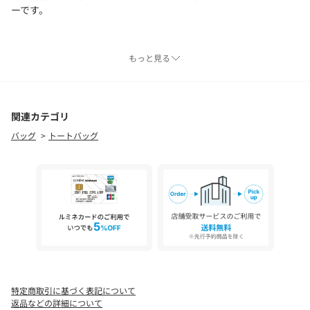
ーです。
【メインコンパートメント】
もっと見る
・ジッパー付きメインコンパートメント
・14インチまで対応のサスペンド式ラップトップ用スリーブ
・必需品の収納に便利なオーガナイゼーションポケット
・AirTags(R)用隠しポケット
関連カテゴリ
・ボトルポケット
バッグ
トートバッグ
【外側】
・手持ち用ハンドル
・Fidlock(R)マグネットバックル付きショルダーストラップ
・素早くアクセスできるフロントポケットx2
※商品のデザインは、品質に差し支えない程度に予告なく変更す
る場合があります。
商品の仕様は随時改善されており、入荷時期により多少のデザイ
ン変更が行われている場合がありますので予めご了承下さい。
特定商取引に基づく表記について
返品などの詳細について