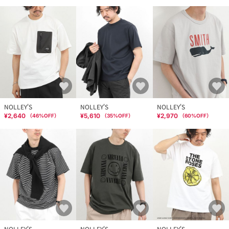
NOLLEY'S
NOLLEY'S
NOLLEY'S
¥2,640
¥5,610
¥2,970
（
46
%OFF）
（
35
%OFF）
（
60
%OFF）
NOLLEY'S
NOLLEY'S
NOLLEY'S