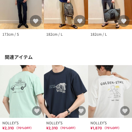
173cm / S
182cm / L
182cm / L
関連アイテム
NOLLEY'S
NOLLEY'S
NOLLEY'S
¥2,310
¥2,310
¥1,870
（
70
%OFF）
（
70
%OFF）
（
75
%OFF）