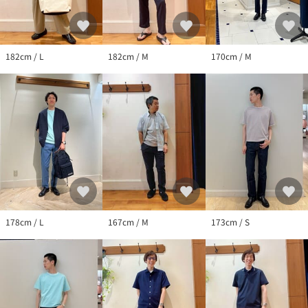
※画像の商品はサンプルとなりますので実際の商品と仕様、加
工、サイズが若干異なる場合がございます。
※製品洗い加工の商品は、多少の歪み、シワなどが見られたり、
風合いやサイズ等が1枚1枚異なります。汗や雨等で濡れた時や、
182cm / L
182cm / M
170cm / M
摩擦により色落ちし、他の衣料を汚すことがありますので（特に
濃色のもの）ご注意ください。
178cm / L
167cm / M
173cm / S