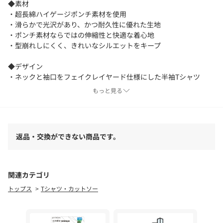
◆素材
・超長綿ハイゲージポンチ素材を使用
・滑らかで光沢があり、かつ耐久性に優れた生地
・ポンチ素材ならではの伸縮性と快適な着心地
・型崩れしにくく、きれいなシルエットをキープ
◆デザイン
・ネックと袖口をフェイクレイヤード仕様にした半袖Tシャツ
・一枚で重ね着風のスタイルが完成するデザイン
もっと見る
・裾はフライス仕様で程よくメリハリのあるシルエット
・シンプルながらアクセントの効いたディテール
・程よくゆとりのあるバランスの良いサイズ感
返品・交換ができない商品です。
◆スタイリング
・一枚でレイヤード風スタイルが完成する主役Tシャツ
・スラックスと合わせたきれいめカジュアルに
・デニムやカーゴパンツと合わせたラフなスタイルにも◎
関連カテゴリ
・ジャケットのインナーとしても使いやすいデザイン
トップス
Tシャツ・カットソー
ー・ー・ー・ー・ー・ー・ー・ー・ー・ー・ー