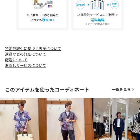
透け感：ややあり
裏地：なし
伸縮性：あり
光沢感：ややあり
生地の厚さ：普通
ー・ー・ー・ー・ー・ー・ー・ー・ー・ー・ー
特定商取引に基づく表記について
★気になるアイテムは【お気に入り登録】がオススメです！
返品などの詳細について
入荷情報やクーポン、セール情報が通知されるようになります。
配送について
お直しサービスについて
【お取扱い上のご注意】
末永くご愛用頂くために、アテンションタグを必ずご確認の上、
このアイテムを使ったコーディネート
一覧を見る
着用又はお取り扱い下さい。
※店頭及び屋外での撮影画像は、光の当たり具合で色味が違って
見える場合があります。商品の色味は、スタジオ撮影の画像をご
参照下さい。
※商品画像に関しては出来る限り忠実に表示出来るよう努めてお
りますが、お客様がご利用のモニターの設定及び特性により、実
際の商品と比較し色味に若干の誤差が生じる場合があります。