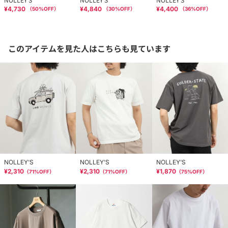
¥4,730
¥4,840
¥4,400
（
50
%OFF）
（
30
%OFF）
（
36
%OFF）