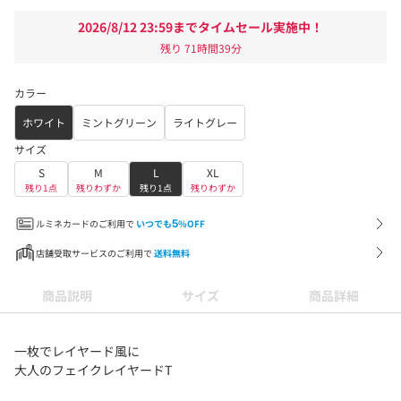
2026/8/12 23:59までタイムセール実施中！
残り
71時間39分
カラー
ホワイト
ミントグリーン
ライトグレー
サイズ
S
M
L
XL
残り1点
残りわずか
残り1点
残りわずか
ルミネカードのご利用で
いつでも
5
%OFF
店舗受取サービスのご利用で
送料無料
商品説明
サイズ
商品詳細
一枚でレイヤード風に
大人のフェイクレイヤードT