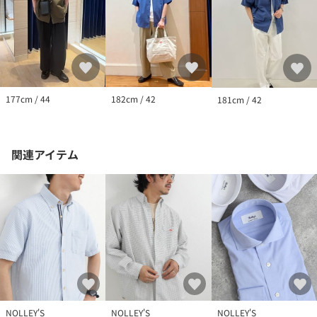
工、サイズが若干異なる場合がございます。
※製品洗い加工の商品は、多少の歪み、シワなどが見られたり、
風合いやサイズ等が1枚1枚異なります。汗や雨等で濡れた時や、
摩擦により色落ちし、他の衣料を汚すことがありますので（特に
濃色のもの）ご注意ください。
177cm / 44
182cm / 42
181cm / 42
関連アイテム
NOLLEY'S
NOLLEY'S
NOLLEY'S