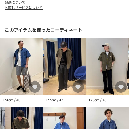
グ用エプロンや料理人やレストランスタッフのユニフォームを製
配送について
お直しサービスについて
造していました。近年では70年代半ばから90年代までは、鉄道な
どの公的機関への制服や作業服を納品していた由緒あるブランド
です。
このアイテムを使ったコーディネート
★気になるアイテムは【お気に入り登録】がオススメです！
入荷情報やクーポン、セール情報が通知されるようになります。
【お取扱い上のご注意】
末永くご愛用頂くために、アテンションタグを必ずご確認の上、
着用又はお取り扱い下さい。
※店頭及び屋外での撮影画像は、光の当たり具合で色味が違って
見える場合があります。商品の色味は、スタジオ撮影の画像をご
参照下さい。
174cm / 40
177cm / 42
173cm / 40
※商品画像に関しては出来る限り忠実に表示出来るよう努めてお
りますが、お客様がご利用のモニターの設定及び特性により、実
際の商品と比較し色味に若干の誤差が生じる場合があります。
※画像の商品はサンプルとなりますので実際の商品と仕様、加