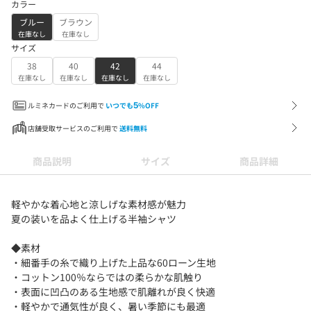
カラー
ブルー
ブラウン
在庫なし
在庫なし
サイズ
38
40
42
44
在庫なし
在庫なし
在庫なし
在庫なし
ルミネカードのご利用で
いつでも
5
%OFF
店舗受取サービスのご利用で
送料無料
商品説明
サイズ
商品詳細
軽やかな着心地と涼しげな素材感が魅力
夏の装いを品よく仕上げる半袖シャツ
◆素材
・細番手の糸で織り上げた上品な60ローン生地
・コットン100％ならではの柔らかな肌触り
・表面に凹凸のある生地感で肌離れが良く快適
・軽やかで通気性が良く、暑い季節にも最適