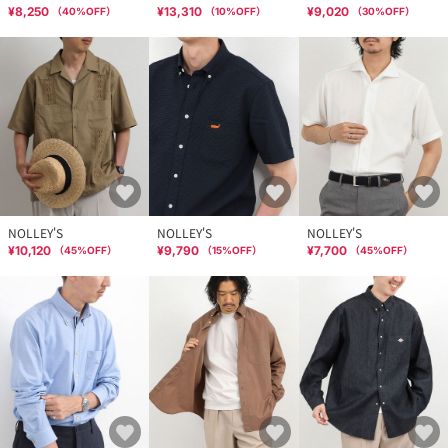
¥8,250
¥13,310
¥9,020
（
40
%OFF）
（
10
%OFF）
（
30
%OFF）
NOLLEY'S
NOLLEY'S
NOLLEY'S
¥10,120
¥9,790
¥7,700
（
45
%OFF）
（
15
%OFF）
（
45
%OFF）