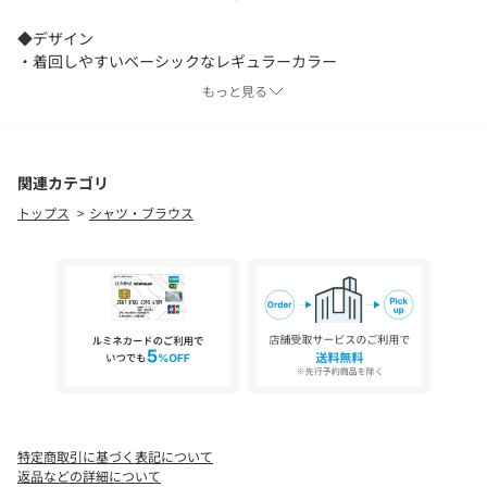
◆デザイン
・着回しやすいベーシックなレギュラーカラー
・程よくゆとりを持たせたリラックスシルエット
もっと見る
・バランス良く着こなせる絶妙な袖丈
・左胸のパッチポケットとロゴ刺繍がアクセント
・シンプルながら表情豊かな素材感が魅力
関連カテゴリ
◆表記カラー…DANTON公式カラー名
トップス
シャツ・ブラウス
・ブルー…BLUE
・ブラウン…BROWN
◆DANTON公式品番
#DT-B0434 UKK
【DANTON / ダントン】
1931年にガブリエル・ダントン氏が、フランス・ロワレ シェール
県シャートルに「MANUFACTURE TEXTILE DU CENTRE」という名
の工場を設立し、ワークウェアブランド「DANTON」をスター
特定商取引に基づく表記について
ト。カバーオールやブルゾンなどのワークウェアからガーデニン
返品などの詳細について