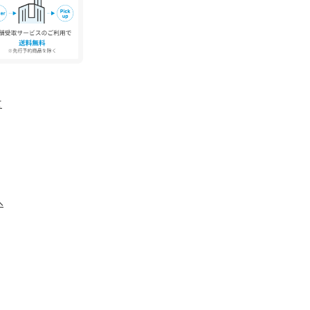
確認の上、着用又はお取り扱いください。
像は、光の当たり具合で色味が違って見える場合
る限り忠実に表示出来るよう努めておりますが、
の設定及び特性により、実際の商品と比較し色味
があります。
て
へ