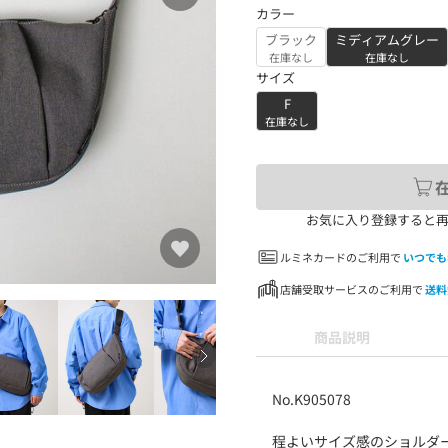
カラー
ブラック
ミディアムグレー
在庫なし
在庫なし
サイズ
F
在庫なし
お気に入り登録すると
ルミネカードのご利用で
いつでも
店舗受取サービスのご利用で
送料
商品説明
No.K905078
程よいサイズ感のショルダ