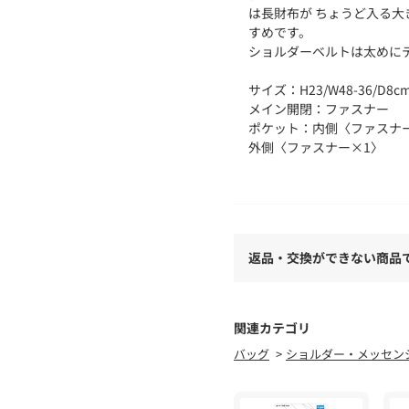
は長財布が ちょうど入る
すめです。
ショルダーベルトは太めに
サイズ：H23/W48-36/D8c
メイン開閉：ファスナー
ポケット：内側〈ファスナー
外側〈ファスナー×1〉
【TOROⅡ】
スーツやジャケットに使用
特徴のシリーズです。
撥水加工が施されているの
返品・交換ができない商品
【Un coeur/アンクール】
アンクールとはフランス語
持ち」を 意味する【coe
関連カテゴリ
う意味を表した造語です。
バッグ
ショルダー・メッセン
期待感を抱くと思います。
れないで欲しいという願い