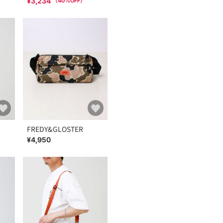
¥3,234
（
40
%OFF）
FREDY&GLOSTER
¥4,950