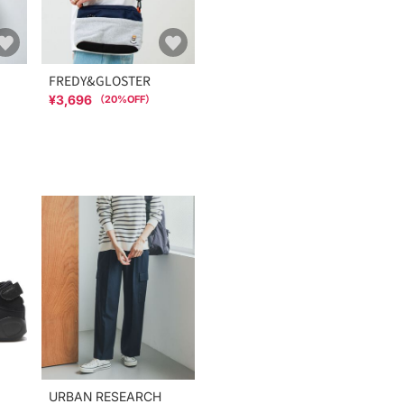
FREDY&GLOSTER
¥3,696
（
20
%OFF）