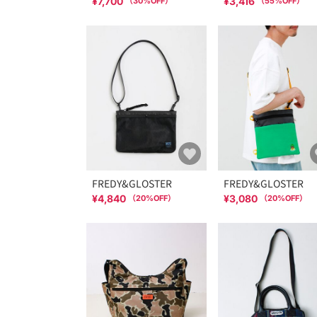
¥7,700
¥3,416
（
30
%OFF）
（
55
%OFF）
FREDY&GLOSTER
FREDY&GLOSTER
¥4,840
¥3,080
（
20
%OFF）
（
20
%OFF）