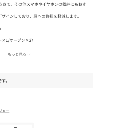
大きさで、その他スマホやイヤホンの収納にもおす
デザインしており、肩への負担を軽減します。
m
×1/オープン×2〉
もっと見る
される生地に特殊加工を施したマットな見た目が
で、雨や雪の日でも安心してご使用頂けます。
です。
で「最初の、一番の」を意味する【Un】「心、気
ur】を合わせて最初のを合わせて最初の気持ちとい
多くの人が、物を選ぶときその物に対して愛着や
ジャー
その愛着や期待感を抱いた時の最初の気持ちを忘
を込めて作られたブランドネームです。