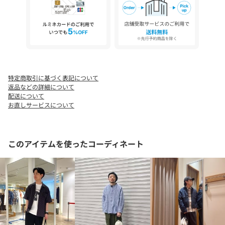
※男女兼用です。
【TAION / タイオン】
インナーダウンウェアブランドの TAION（タイオン） ブランド名
の由来は、体温＝TAION。
インナーダウンウェアを生活に必需な、“体温を保持する”ウェア
という名目で展開を目指し、価格と価値のある”商品を追従しま
す。
特定商取引に基づく表記について
返品などの詳細について
【MOUNTAIN LINEについて】
配送について
MOUNTAIN LINEはタウンユースをはじめ、キャンプなどアウトド
お直しサービスについて
アシーンで着用できるインナーダウンを取り揃えたラインです。
【NON DOWN（ノンダウン）シリーズについて】
このアイテムを使ったコーディネート
NON DOWN（＝ダウンを使わない）は、ダウンと同じ素材を使
い、重ね着した際の統一感や立体感あるレイヤードを楽しめる、
ダウンブランドならではの新しいウェアを提案するシリーズで
す。
※一部の商品はダウンと同じ素材を使用していません。
※お取扱い上のご注意
アテンションタグを必ずご確認の上、着用又はお取り扱いくださ