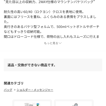
"見た目以上の収納力、2WAY仕様のマウンテンバケツバッグ"
耐久性の高い60/40（ロクヨン）クロスを表地に使用。
裏面にはフリースを重ね、ふくらみのある表情をプラスしまし
た。
奥行きのあるバケツ型フォルムで、500mlペットボトルやポーチ
などもすっきり収納可能。
間口はドローコード仕様で、荷物の出し入れもスムーズに行えま
す。
もっと見る
手持ちとショルダーの2WAY仕様により、スタイリングやシーンに
合わせた使い分けが可能。
ミニマルなデザインは、タウンユースからちょっとした外出まで
幅広く活躍します。
返品・交換ができない商品です。
日常にちょうどいいサイズ感と機能性を備えた、デイリーバッグ
です。
【商品スペック】
関連カテゴリ
・2WAY仕様（ハンドバッグ／ショルダーバッグ）の商品です。
バッグ
ショルダー・メッセンジャー
・表面は耐久性に優れた60/40（ロクヨン）クロス生地、裏面はフ
リース素材を使用。
・バッグ口の紐を絞ることでストリングバッグになります。