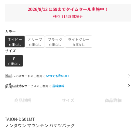
2026/8/13 1:59までタイムセール実施中！
残り
115時間26分
カラー
ネイビー
オリーブ
ブラック
ライトグレー
在庫なし
在庫なし
在庫なし
在庫なし
サイズ
F
在庫なし
ルミネカードのご利用で
いつでも
5
%OFF
店舗受取サービスのご利用で
送料無料
商品説明
サイズ
商品詳細
TAION-DS01MT
ノンダウン マウンテン バケツバッグ