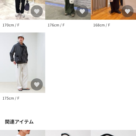
い。
※店頭及び屋外での撮影画像は、光の当たり具合で色味が違って
見える場合があります。
※商品画像に関しては出来る限り忠実に表示出来るよう努めてお
170cm / F
176cm / F
168cm / F
りますが、お客様がご利用のモニターの設定及び特性により、実
際の商品と比較し色味に若干の誤差が生じる場合があります。
175cm / F
関連アイテム