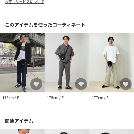
お直しサービスについて
業77年の国産羽毛商品メーカーで、主にシュラフ(寝袋)やジャケッ
ト・パンツなど登山アパレルを中心に生産している。ブランド名
はヒマラヤにある8,000メートル級の高峰“ナンガパルバット”に由
来。
このアイテムを使ったコーディネート
※お取扱い上のご注意
アテンションタグを必ずご確認の上、着用又はお取り扱いくださ
い。
※店頭及び屋外での撮影画像は、光の当たり具合で色味が違って
見える場合があります。
※商品画像に関しては出来る限り忠実に表示出来るよう努めてお
りますが、お客様がご利用のモニターの設定及び特性により、実
際の商品と比較し色味に若干の誤差が生じる場合があります。
175cm / F
175cm / F
177cm / F
関連アイテム