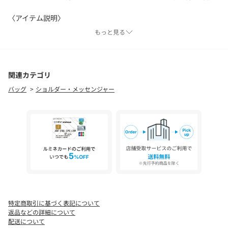
〈アイテム説明〉
NANGAのバッグシリーズ「ECOPAK」から、ちょっとした外出に
もっと見る
最適なショルダーバッグが登場。
コンパクトなサイズ感ながら、収納力と機能性を兼ね備えたデザ
インが魅力のアイテムです。
メイン収納にはスマホや財布、小物類をすっきり収納可能。
関連カテゴリ
フロントにはアクセスしやすいフラップポケットを配置し、サイ
バッグ
ショルダー・メッセンジャー
ドには定期券やカードを収納しやすいファスナーポケットを搭
載。
さらに、ショルダーストラップは取り外しが可能なため、インバ
ッグとしても活用できます。
また、スナップフックを備えており、バッグやベルトループに取
り付けて使える仕様に。
素材には環境に配慮したリサイクルポリエステル「ECOPAK」を
採用し、軽量かつ耐久性にも優れた仕上がりになっています。
ちょっとしたお出かけから、旅行時のサブバッグまで幅広く活躍
します。
特定商取引に基づく表記について
【NANGA/ナンガ】
返品などの詳細について
ナンガ(NANGA)は日本のアウトドアブランド。滋賀県米原市の創
配送について