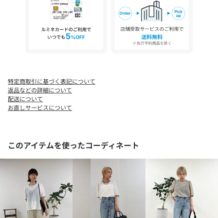
※お手入れの際は、商品についている品質表示タグの取扱い表示
をご確認ください。
●お取扱い上のご注意●
＊商品を長くご愛用していただきたいため、アテンションタグが
ある場合は必ずご確認の上、着用又はお取り扱い下さい。
特定商取引に基づく表記について
＊画像の商品はサンプルとなりますので実際の商品と仕様(主にフ
返品などの詳細について
ァスナー・釦等の付属品)、加工、サイズが若干異なる場合がござ
配送について
います。
お直しサービスについて
＊店頭及び屋外での撮影画像は、光の当たり具合で色味が違って
見える場合があります。商品の色味は、スタジオ撮影の画像をご
参照下さい。
このアイテムを使ったコーディネート
＊商品画像に関しては出来る限り忠実に表示出来るよう努めてお
りますが、お客様がご利用のモニターの設定及び特性により、実
際の商品と比較し色味に若干の誤差が生じる場合があります。
＊製品洗い加工の商品は、多少の歪み、シワなどが見られたり、
風合いやサイズ等が1枚1枚異なります。汗や雨等で濡れた時や、
摩擦により色落ちし、他の衣料を汚すことがありますので（特に
濃色のもの）ご注意ください。