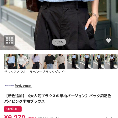
1
/ 95
サックス
オフホワイト
ラベンダー
ブラック
グレイッシュベージュ
fredy emue
【新色追加】《大人気ブラウスの半袖バージョン》バック釦配色
パイピング半袖ブラウス
20％OFF
¥6,270