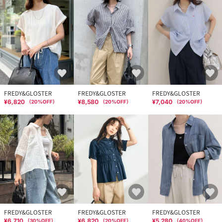
FREDY&GLOSTER
FREDY&GLOSTER
FREDY&GLOSTER
¥6,820
¥8,580
¥7,040
（
20
%OFF）
（
20
%OFF）
（
20
%OFF）
FREDY&GLOSTER
FREDY&GLOSTER
FREDY&GLOSTER
¥6,710
¥6,820
¥5,280
（
30
%OFF）
（
20
%OFF）
（
40
%OFF）