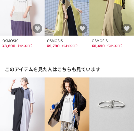
OSMOSIS
OSMOSIS
OSMOSIS
¥8,690
¥9,790
¥6,490
（
19
%OFF）
（
24
%OFF）
（
25
%OFF）