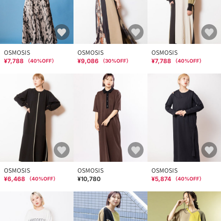
OSMOSIS
OSMOSIS
OSMOSIS
¥7,788
¥9,086
¥7,788
（
40
%OFF）
（
30
%OFF）
（
40
%OFF）
OSMOSIS
OSMOSIS
OSMOSIS
¥6,468
¥10,780
¥5,874
（
40
%OFF）
（
40
%OFF）