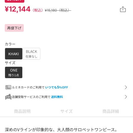
¥12,144
（税込）
¥15,180（税込）
再値下げ
カラー
BLACK
KHAKI
在庫なし
サイズ
ONE
残り1点
ルミネカードのご利用で
いつでも
5
%OFF
店舗受取サービスのご利用で
送料無料
商品説明
サイズ
商品詳細
深めのVラインが印象的な、大人顔のサロペットワンピース。