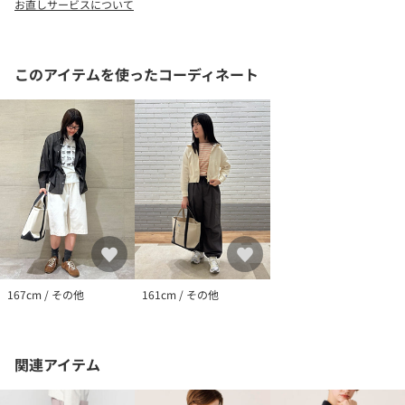
お直しサービスについて
ORCIVAL | オーシバル
1939年にフランス・リヨンで設立。1950～60年代にはフランス海
軍の制服としてボーダーTシャツを提供していた、由緒あるマリン
ウェア・ブランド。
このアイテムを使ったコーディネート
167cm / その他
161cm / その他
関連アイテム