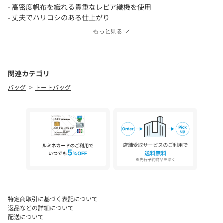
- 高密度帆布を織れる貴重なレピア織機を使用
- 丈夫でハリコシのある仕上がり
もっと見る
＜メーカーカラーについて＞
ECRU系1：ECRU×CHARCOAL
ECRU系2：ECRU×TAUPE
GREY系1：ICE GREY×CHARCOAL
関連カテゴリ
バッグ
トートバッグ
＜同型・サイズ違いの品番＞
品番：BSB261U302-0036（カラー違い）
品番：BSB261U302-0039（サイズ小）
品番：BSB261U302-0038（サイズ小）
※着用、お取り扱いの際は商品についておりますアテンションタ
グ、洗濯ネームを必ずご確認ください。
※モデル撮影画像は、光の当たり具合やパソコンなどの閲覧環境
によって、実際の色味と異なって見える場合がございます。商品の
色味は商品単体で撮影した詳細画像をご参照ください。
特定商取引に基づく表記について
メーカー品番：#OR-H0284 KWC-T
返品などの詳細について
配送について