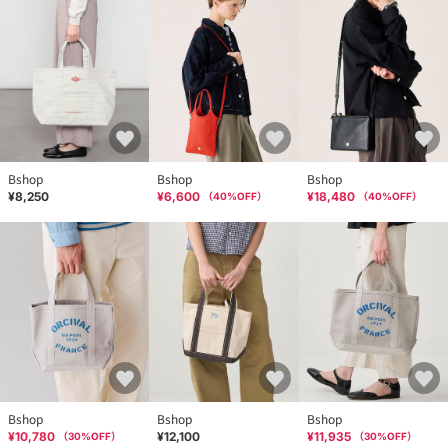
Bshop
Bshop
Bshop
¥8,250
¥6,600
¥18,480
（
40
%OFF）
（
40
%OFF）
Bshop
Bshop
Bshop
¥10,780
¥12,100
¥11,935
（
30
%OFF）
（
30
%OFF）