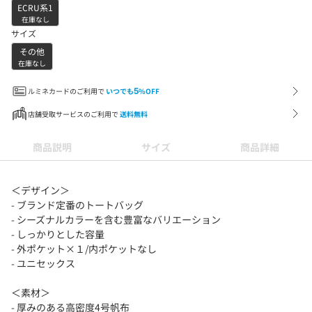
ECRU系1
在庫なし
サイズ
その他
在庫なし
ルミネカードのご利用で
いつでも
5
%OFF
店舗受取サービスのご利用で
送料無料
商品説明
サイズ
商品詳細
＜デザイン＞
- ブランド定番のトートバッグ
- シーズナルカラーを含む豊富なバリエーション
- しっかりとした容量
- 外ポケット×１/内ポケットなし
- ユニセックス
＜素材＞
- 厚みのある高密度4号帆布