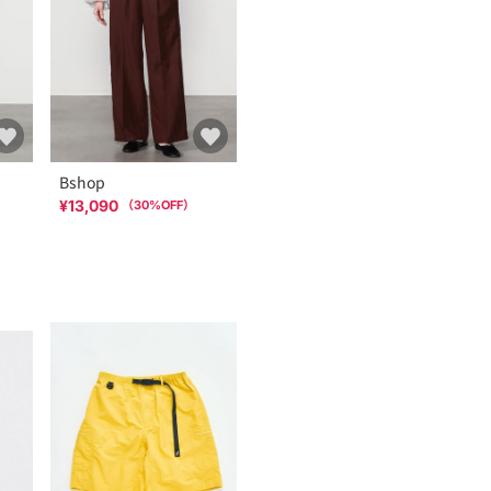
Bshop
¥13,090
（
30
%OFF）