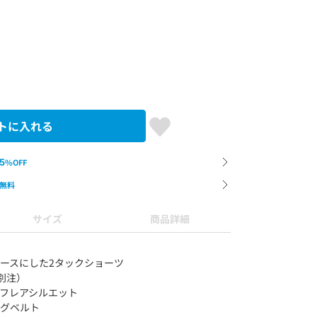
トに入れる
5
%OFF
無料
サイズ
商品詳細
ベースにした2タックショーツ
別注）
たフレアシルエット
ングベルト