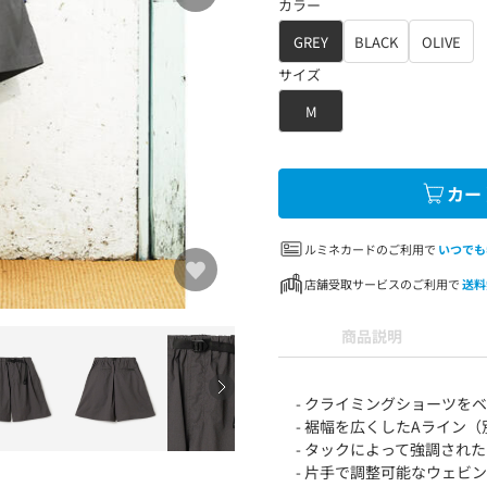
カラー
GREY
BLACK
OLIVE
サイズ
M
カー
ルミネカードのご利用で
いつでも
店舗受取サービスのご利用で
送料
商品説明
- クライミングショーツを
- 裾幅を広くしたAライン（
- タックによって強調され
- 片手で調整可能なウェビ