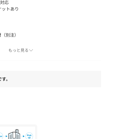
も対応
ケットあり
素材（別注）
もっと見る
商品についておりますアテンションタグ、洗濯ネ
。
当たり具合やパソコンなどの閲覧環境によって、
です。
る場合がございます。商品の色味は商品単体で撮
ださい。
1
ー”と呼ばれ、ヨセミテロッククライミングをリ
ー、マイク・グラハム氏によって1982年に設
エアでは満足できず、独自の手法で機能性に富ん