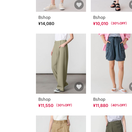
Bshop
Bshop
¥14,080
¥10,010
（
30
%OFF）
Bshop
Bshop
¥11,550
¥11,880
（
30
%OFF）
（
40
%OFF）