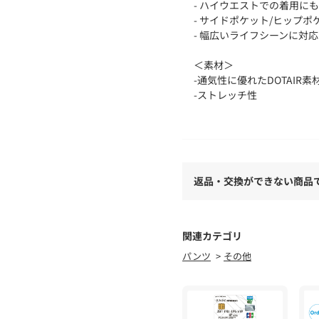
- ハイウエストでの着用に
- サイドポケット/ヒップポ
- 幅広いライフシーンに対応
＜素材＞
-通気性に優れたDOTAIR
-ストレッチ性
-優れた吸水速乾性
※着用、お取り扱いの際は
ームを必ずご確認ください
※モデル撮影画像は、光の
返品・交換ができない商品
実際の色味と異なって見え
影した詳細画像をご参照く
メーカー品番：GLP6-S204
関連カテゴリ
パンツ
その他
Gramicci | グラミチ
アメリカで“ストーンマスタ
ードしてきたロッククライマ
立。当時のクライミングウ