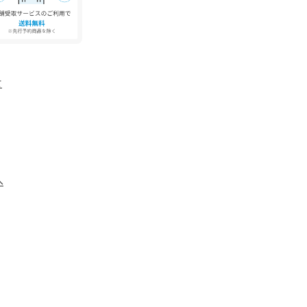
期的なディテールはクライミングパンツにおける
されている。
て
へ