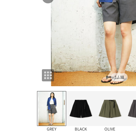
1
/ 18
GREY
BLACK
OLIVE