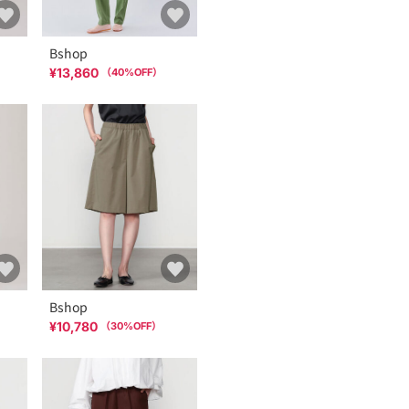
Bshop
¥13,860
（
40
%OFF）
Bshop
¥10,780
（
30
%OFF）