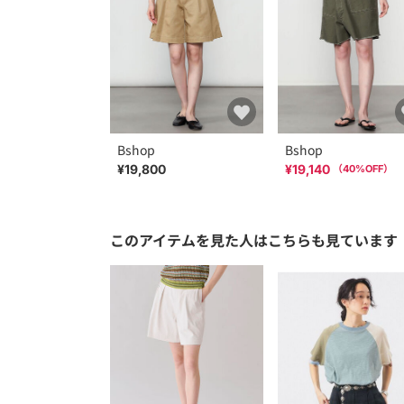
Bshop
Bshop
¥19,800
¥19,140
（
40
%OFF）