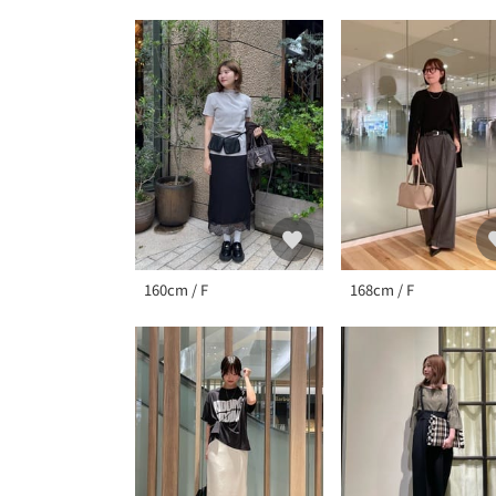
160cm / F
168cm / F