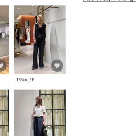
163cm / F