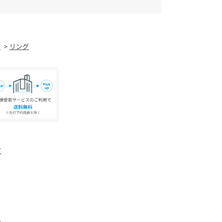
ドコモ)】【auかんたん決済／au WALLET】を
す。実際の商品と仕様、加工が若干異なる場合が
きません。
みとなります。配送希望日はご指定いただくこと
トフォンのモニター環境などにより、色味が違って
ー
リング
変更になる場合がございます。
像は、光の当たり具合で色味が違って見える場合
ズが若干異なる場合がございます。
店舗、通販で販売中の場合がございます。
影の画像をご参照ください。
一緒に購入されますと、納期の遅い方に合わせて
予定が前後する場合があります。
予めご了承ください。
売より遅れる場合があります。
店舗、通販で販売中の場合があります。
て
へ