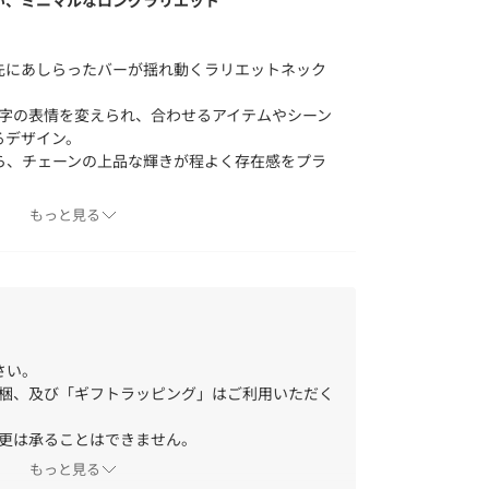
い、ミニマルなロングラリエット
先にあしらったバーが揺れ動くラリエットネック
Y字の表情を変えられ、合わせるアイテムやシーン
るデザイン。
ら、チェーンの上品な輝きが程よく存在感をプラ
手持ちのネックレスやチョーカーなどとの重ね付
もっと見る
り取ってコーディネートを遊ぶ。
ンテージ感漂うワークアイテム・・・ ギャラリー
から 組み合わせをデザインするようにファッショ
さい。
梱、及び「ギフトラッピング」はご利用いただく
イルをもつ大人の女性にむけて 新しい感覚のカジ
す。
更は承ることはできません。
が空く場合、クレジットカードの利用状況により
もっと見る
ャンセルとさせていただく場合がございます。