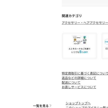
【注意事項】
お支払い方法にて【d払い(
・画像の商品はサンプルで
お選びいただくことはで
あります。
配達指定は希望時間帯の
関連カテゴリ
また 、パソコンやスマー
はできません。
アクセサリー・ヘアアクセサリ
見える場合がございます。
生産の都合により納期が
・店頭及び屋外での撮影画
実際の商品と仕様、サイ
があります。
追加生産商品は、一部の
商品の色味は、スタジオ撮
納期の違う色・サイズを
・入荷状況により、お届け
の発送となりますので、
・お客様への発送が店頭販
・追加生産商品は、一部の
予めご了承下さい。
特定商取引に基づく表記につい
返品などの詳細について
配送について
お直しサービスについて
ショップトップへ
一覧を見る
このショップのアイテム一覧