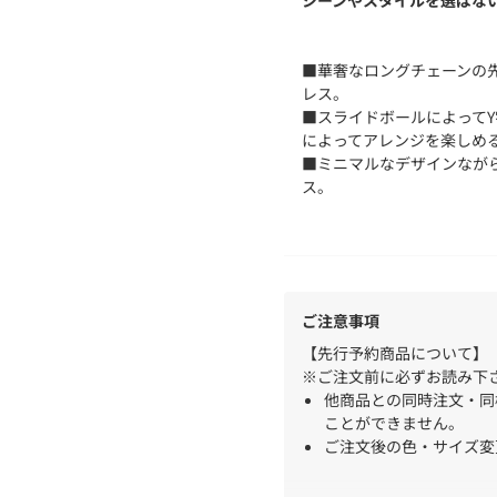
シーンやスタイルを選ばな
■華奢なロングチェーンの
レス。
■スライドボールによって
によってアレンジを楽しめ
■ミニマルなデザインなが
ス。
■単品使いはもちろん、お
けもおすすめ。
― THE PAUSE(ザ ポーズ) ―
ご注意事項
流行を自分らしい発想で切
色のグラデーション、ヴィ
【先行予約商品について】
のようなクローゼットの中
※ご注文前に必ずお読み下
ンを楽しむ。
他商品との同時注文・同
そんな、自由なライフスタ
ことができません。
ュアルスタイルを提案しま
ご注文後の色・サイズ変
注文から出荷までに期間
支払方法の変更や注文キ