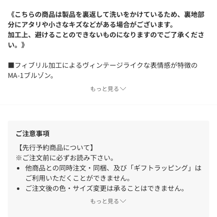
《こちらの商品は製品を裏返して洗いをかけているため、裏地部
分にアタリや小さなキズなどがある場合がございます。
加工上、避けることのできないものになりますのでご了承くださ
い。》
■フィブリル加工によるヴィンテージライクな表情感が特徴の
MA-1ブルゾン。
■落ち感と膨らみのある素材で上品に仕上げ、きれいめスタイル
もっと見る
にもマッチする一枚。
■裏地付きながらとても軽やかな着心地でロングシーズン活躍。
■カジュアルなスタイルから女性らしいスタイルまで万能に着回
せる大人の軽アウター。
ご注意事項
【先行予約商品について】
【COLOR】
※ご注文前に必ずお読み下さい。
ベージュ：優しいカラーが女性らしいニュアンスベージュ。
他商品との同時注文・同梱、及び「ギフトラッピング」は
カーキ：大人のスタイリングにも馴染む落ち着いたカーキ。
ご利用いただくことができません。
ブラウン：ComingSoon...
ご注文後の色・サイズ変更は承ることはできません。
ピンクベージュ：ComingSoon...
注文から出荷までに期間が空く場合、クレジットカードの
もっと見る
利用状況により支払方法の変更や注文キャンセルとさせて