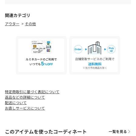
【MATERIAL】
いただく場合がございます。
キュプラ特有のシルクのような落ち感と膨らみがあり、フィブリ
お支払い方法にて【d払い(ドコモ)】【auかんたん決済／
ル加工によるヴィンテージライクな表情感が特徴の素材。
au WALLET】をお選びいただくことはできません。
関連カテゴリ
配達指定は希望時間帯のみとなります。配送希望日はご指
アウター
その他
定いただくことはできません。
----------------------------------------------------
生産の都合により納期が変更になる場合がございます。
洗濯方法：ドライクリーニング
実際の商品と仕様、サイズが若干異なる場合がございま
透け感：なし
す。
裏地：あり
追加生産商品は、一部の店舗、通販で販売中の場合がござ
伸縮性：なし
います。
光沢感：ややあり
納期の違う色・サイズを一緒に購入されますと、納期の遅
----------------------------------------------------
い方に合わせての発送となりますので、予めご了承くださ
い。
【注意事項】
特定商取引に基づく表記について
・画像の商品はサンプルです。実際の商品と仕様、加工が若干異
返品などの詳細について
なる場合があります。
配送について
お直しサービスについて
また 、パソコンやスマートフォンのモニター環境などにより、色
味が違って見える場合がございます。
・店頭及び屋外での撮影画像は、光の当たり具合で色味が違って
見える場合があります。
このアイテムを使ったコーディネート
一覧を見る
商品の色味は、スタジオ撮影の画像をご参照ください。