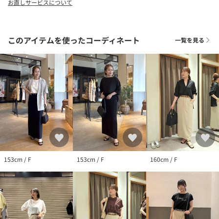
お直しサービスについて
裏地：なし
伸縮性：あり
光沢感：なし
おすすめ着用時期：春、夏、秋
このアイテムを使ったコーディネート
一覧を見る
洗濯：手洗い可
≪返品・交換について≫
・着用後、洗濯後の返品・交換は致しかねます。
・商品到着後、着用前に商品状態のご確認をお願い致します。
・ECサイトでご購入いただいた商品は、お修理を承っておりませ
ん。
【気になる商品は「お気に入り」登録を】
ハートマークをクリックし、お好きなカラーを選んでお気に入り
に登録すると
153cm / F
153cm / F
160cm / F
入荷情報や残り1点の通知、完売カラーの再入荷、セール情報など
を受け取ることができます。
※撮影場所やお使いのモニター環境により若干お色味が異なる場
合がございます。