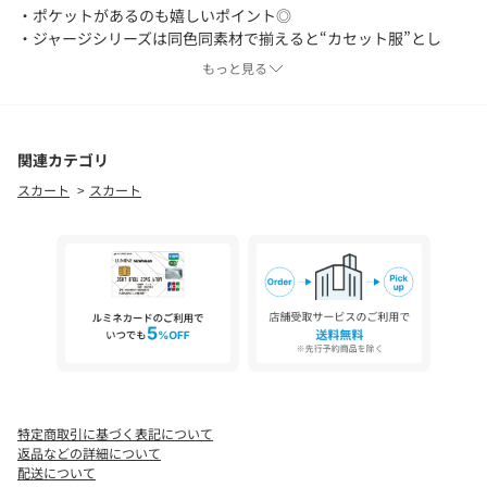
・ポケットがあるのも嬉しいポイント◎
・ジャージシリーズは同色同素材で揃えると“カセット服”とし
て、オンオフ悩まずコーデが組みやすいです。
もっと見る
【おすすめコーディネート】
同素材のトップスやジャケットと合わせてお仕事や夏のきちんと
シーンにも活躍します。
関連カテゴリ
スカート
スカート
※ジャージシリーズ
夏に涼しく着れるジャージ素材で様々なアイテムをご用意してお
ります。セットアップもおすすめです。
【おすすめのスタイリングアイテム】
・袖アレンジジョーゼットロゴTシャツ CLZ1061406A0002
・ジャージスクエアブラウス CLZ1061404A0001
・撥水スタンドネックコート CLZ1061108A0001
【素材】
ポリエステル100％
特定商取引に基づく表記について
返品などの詳細について
透け感：ベージュややあり
配送について