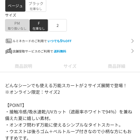
ブラック
ベージュ
在庫なし
サイズ
PM
F
2
取り扱いなし
在庫なし
ルミネカードのご利用で
いつでも
5
%OFF
店舗受取サービスのご利用で
送料無料
商品説明
サイズ
商品詳細
どんなシーンでも使える万能スカートが２サイズ展開で登場！
※オンライン限定：サイズ2
【POINT】
・接触冷感/吸水速乾/UVカット（遮蔽率ホワイトで94%）を兼ね
備えた夏に嬉しい素材。
・オンオフ問わず万能に使えるシンプルなタイトスカート。
・ウエストは後ろゴム＋ベルトループ付きなので小柄な方にもお
すすめです。