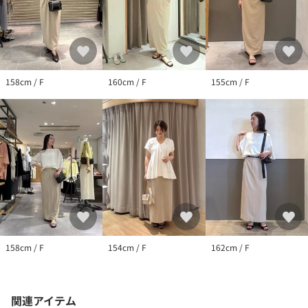
特にロケの撮影では明るく見える傾向にございます。詳細撮影画
像で色味をお確かめくださいます様お願いいたします。
※サンプルで撮影をしております。若干の仕様が変更になる場合
がございますので予めご了承の上ご注文くださいますようお願い
いたします。
※サンプルでの採寸のためあくまで目安となります。予めご了承
158cm / F
160cm / F
155cm / F
ください。
158cm / F
154cm / F
162cm / F
関連アイテム