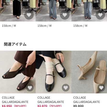
158cm / M
158cm / M
158cm / M
関連アイテム
COLLAGE
COLLAGE
COLLAGE
GALLARDAGALANTE
GALLARDAGALANTE
GALLARDAGALANTE
¥4,950
¥2,970
¥9,900
（
50
%OFF）
（
70
%OFF）