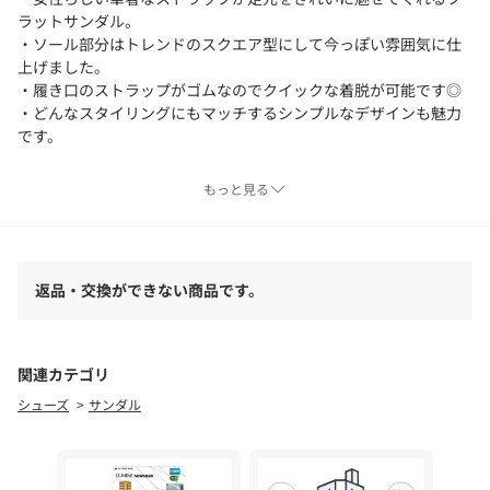
ラットサンダル。
・ソール部分はトレンドのスクエア型にして今っぽい雰囲気に仕
上げました。
・履き口のストラップがゴムなのでクイックな着脱が可能です◎
・どんなスタイリングにもマッチするシンプルなデザインも魅力
です。
【素材】
もっと見る
合成皮革
≪返品・交換について≫
返品・交換ができない商品です。
・着用後、洗濯後の返品・交換は致しかねます。
・商品到着後、着用前に商品状態のご確認をお願い致します。
・ECサイトでご購入いただいた商品は、お修理を承っておりませ
ん。
関連カテゴリ
26SS
シューズ
サンダル
【気になる商品は「お気に入り」登録を】
ハートマークをクリックし、お好きなカラーを選んでお気に入り
に登録すると
入荷情報や残り1点の通知、完売カラーの再入荷、セール情報など