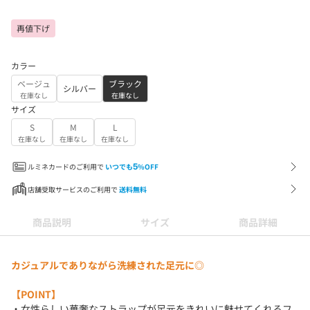
再値下げ
カラー
ベージュ
ブラック
シルバー
在庫なし
在庫なし
サイズ
S
M
L
在庫なし
在庫なし
在庫なし
ルミネカードのご利用で
いつでも
5
%OFF
店舗受取サービスのご利用で
送料無料
商品説明
サイズ
商品詳細
カジュアルでありながら洗練された足元に◎
【POINT】
・女性らしい華奢なストラップが足元をきれいに魅せてくれるフ