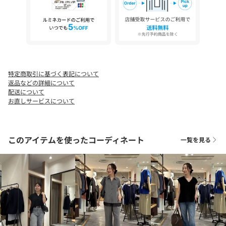
を受け取ることができます。
※撮影場所やお使いのモニター環境により若干お色味が異なる場
合がございます。
特にロケの撮影では明るく見える傾向にございます。詳細撮影画
像で色味をお確かめくださいます様お願いいたします。
※サンプルで撮影をしております。若干の仕様が変更になる場合
特定商取引に基づく表記について
がございますので予めご了承の上ご注文くださいますようお願い
返品などの詳細について
いたします。
配送について
※サンプルでの採寸のためあくまで目安となります。予めご了承
お直しサービスについて
ください。
このアイテムを使ったコーディネート
一覧を見る