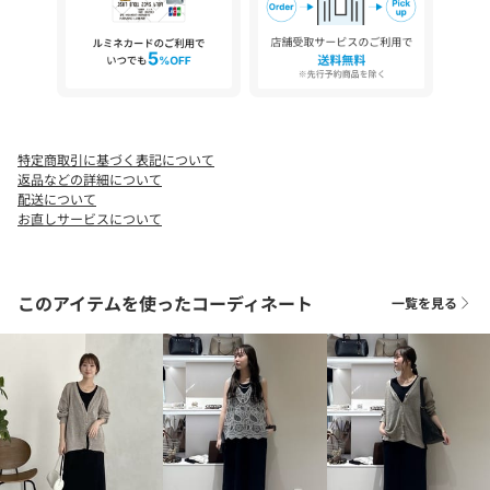
--------------------------------
【 ♡ をクリックでお得な情報をお知らせいたします 】
〈 商品のお気に入り登録 〉
お気に入りアイテムのお値下げ・再入荷・在庫ラスト1点など通知
特定商取引に基づく表記について
を受けることができます。
返品などの詳細について
配送について
〈 ブランドのお気に入り登録 〉
お直しサービスについて
DOUDOUの新商品や再入荷、セール、クーポン配布などお得な情
報を受けることができます。
このアイテムを使ったコーディネート
一覧を見る
--------------------------------------
※ 生産の都合上、お届け時期が前後する場合がございます。
※ 掲載画像の商品の色味は、 撮影場所や光の当たり具合などによ
り色味が異なって見える場合がございます。
また、お客様のお使いのPC・スマートフォン等のモニター環境
などにより色味が異なって見える場合がございます。予めご了承
の上ご注文ください。
※ 着用、お取り扱いの際は、商品についている品質表示とアテン