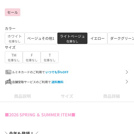
セール
カラー
ホワイト
ライトベージュ
ベージュその他1
イエロー
ダークグリー
在庫なし
在庫なし
サイズ
TM
F
T
在庫なし
在庫なし
在庫なし
ルミネカードのご利用で
いつでも
5
%OFF
店舗受取サービスのご利用で
送料無料
商品説明
サイズ
商品詳細
■2026 SPRING ＆ SUMMER ITEM■
＼今年も登場！／