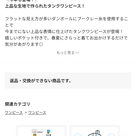
上品な生地で作られたタンクワンピース！
フラットな見え方が多いダンボールにブークレー糸を使用するこ
とで
今までにない上品な表情に仕上げたタンクワンピースが登場！
嬉しいポケット付きで、春夏にさらっと着てお出かけするだけで
気分があがります◎
春には軽めのアウターを着て、夏には１枚で着たいアイテムで
もっと見る
す！
-POINT -
・TサイズはWEBでしか買えない限定アイテム！
返品・交換ができない商品です。
・スリットありで足さばき◎
・ポケット付きが嬉しい！
--------------------------------
関連カテゴリ
洗濯：手洗い可能
ワンピース
ワンピース
透け感： なし
裏地： なし
伸縮性：ややあり
光沢感：なし