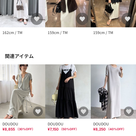
162cm / TM
159cm / TM
159cm / TM
関連アイテム
DOUDOU
DOUDOU
DOUDOU
¥8,855
¥7,150
¥8,250
（
30
%OFF）
（
50
%OFF）
（
40
%OFF）