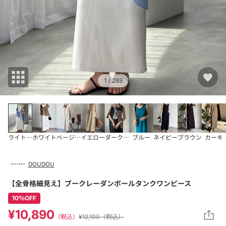
1
/ 293
ライトベージュ
ホワイト
ベージュその他1
イエロー
ダークグリーン
ブルー
ネイビー
ブラウン
カーキ
DOUDOU
【全骨格細見え】ブークレーダンボールタンクワンピース
10％OFF
¥10,890
（税込）
¥12,100（税込）