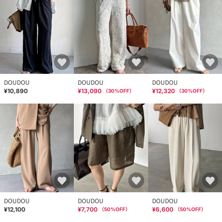
DOUDOU
DOUDOU
DOUDOU
¥10,890
¥13,090
¥12,320
（
30
%OFF）
（
30
%OFF）
DOUDOU
DOUDOU
DOUDOU
¥12,100
¥7,700
¥6,600
（
50
%OFF）
（
50
%OFF）