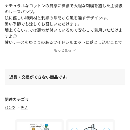
ナチュラルなコットンの質感に繊細で大胆な刺繍を施した主役級
のレースパンツ。
肌に優しい綿素材と刺繍の隙間から風を通すデザインは、
暑い季節でも涼しくお召しいただけます。
膝上くらいまでは裏地が付いているので安心して着用いただけま
すよ◎
甘いレースをゆとりのあるワイドシルエットに落とし込むことで
ハンサムで女性らしい印象を引き立てます。
もっと見る
ウエストは総ゴムなのでリラックスした着心地に。
シンプルなトップスと組み合わせるだけで旬なコーディネートが
完成します！
返品・交換ができない商品です。
- POINT -
・繊細で大胆な刺繍を施した主役級パンツ
・夏でも涼しく穿ける
関連カテゴリ
・裏地付きで安心
パンツ
チノ
--------------------------------
洗濯表示：手洗い可能
透け感：裏地がない部分あり