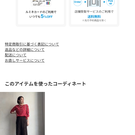
裏地：膝上くらいまであり
伸縮性：なし
光沢感：なし
--------------------------------
【 ♡ をクリックでお得な情報をお知らせいたします 】
特定商取引に基づく表記について
返品などの詳細について
〈 商品のお気に入り登録 〉
配送について
お気に入りアイテムのお値下げ・再入荷・在庫ラスト1点など通知
お直しサービスについて
を受けることができます。
〈 ブランドのお気に入り登録 〉
このアイテムを使ったコーディネート
DOUDOUの新商品や再入荷、セール、クーポン配布などお得な情
報を受けることができます。
--------------------------------------
※ 生産の都合上、お届け時期が前後する場合がございます。
※ 掲載画像の商品の色味は、 撮影場所や光の当たり具合などによ
り色味が異なって見える場合がございます。
また、お客様のお使いのPC・スマートフォン等のモニター環境