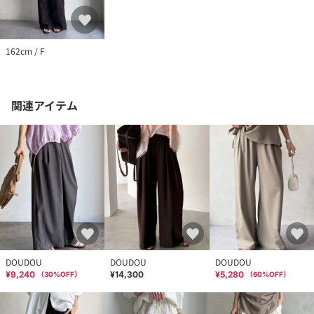
などにより色味が異なって見える場合がございます。予めご了承
の上ご注文ください。
※ 着用、お取り扱いの際は、商品についている品質表示とアテン
ションタグを必ずご確認下さい。
162cm / F
関連アイテム
DOUDOU
DOUDOU
DOUDOU
¥9,240
¥14,300
¥5,280
（
30
%OFF）
（
60
%OFF）