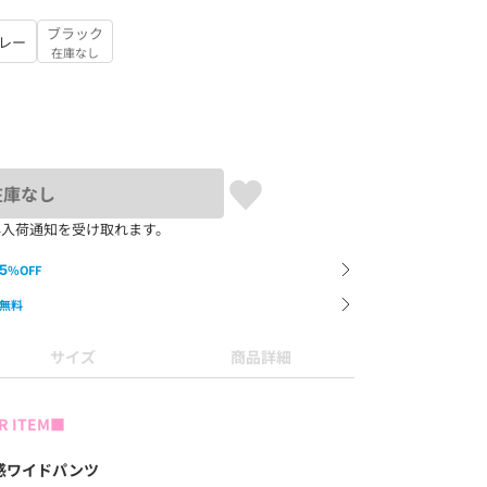
ブラック
レー
在庫なし
在庫なし
再入荷通知を受け取れます。
5
%OFF
無料
サイズ
商品詳細
R ITEM■
感ワイドパンツ