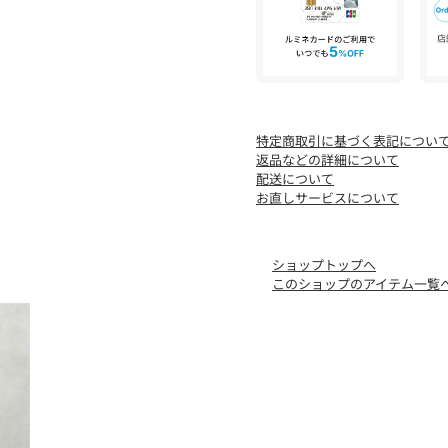
--------------------------------
【♡をクリックでお得な情
〈 商品のお気に入り登録 〉
特定商取引に基づく表記につい
お気に入りアイテムのお値
返品などの詳細について
とができます。
配送について
お直しサービスについて
〈 ブランドのお気に入り登
DOUDOUの新商品や再入
ことができます。
ショップトップへ
このショップのアイテム一覧
-----------------------------------
※生産の都合上、お届け時
※掲載画像の商品の色味は
なって見える場合がござい
また、お客様のお使いのP
味が異なって見える場合が
※着用、お取り扱いの際は
を必ずご確認下さい。