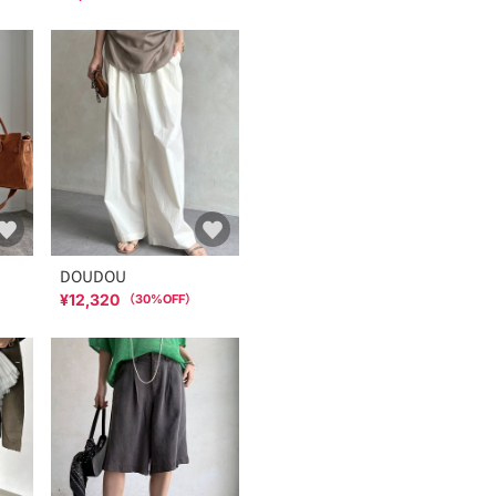
DOUDOU
¥12,320
（
30
%OFF）