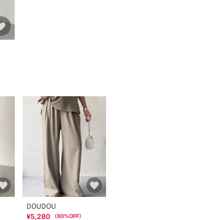
DOUDOU
¥5,280
（
60
%OFF）