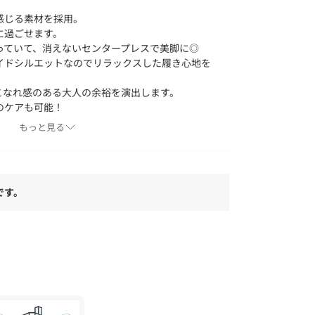
感じる素材を採用。
に過ごせます。
っていて、消えないセンタープレスで美脚に◎
イドシルエットなのでリラックスした履き心地を
こなれ感のある大人の余裕を演出します。
のケアも可能！
いるとこの夏大活躍間違いなしです！
もっと見る
です。
脚効果
時間のお出かけやお仕事にも最適