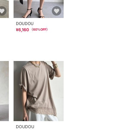
DOUDOU
¥6,160
（
60
%OFF）