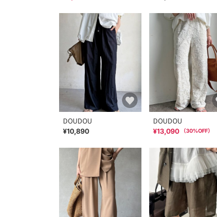
DOUDOU
DOUDOU
¥10,890
¥13,090
（
30
%OFF）