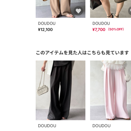
DOUDOU
DOUDOU
¥12,100
¥7,700
（
50
%OFF）