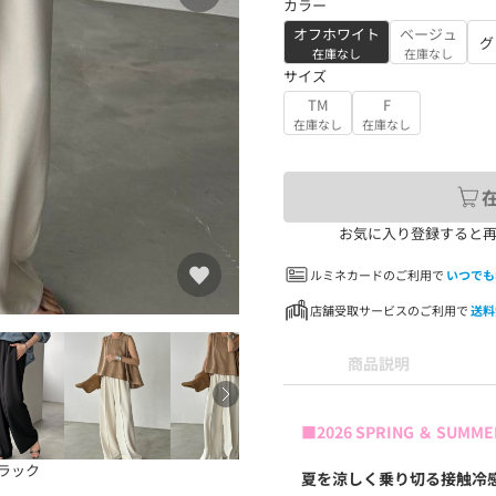
カラー
オフホワイト
ベージュ
グ
在庫なし
在庫なし
サイズ
TM
F
在庫なし
在庫なし
お気に入り登録すると
ルミネカードのご利用で
いつでも
店舗受取サービスのご利用で
送料
商品説明
■2026 SPRING ＆ SUMME
ラック
夏を涼しく乗り切る接触冷