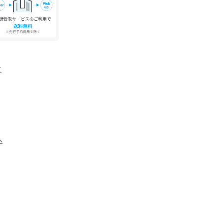
報をお知らせいたします 】
て
下げ・再入荷・在庫ラスト1点など通知を受けるこ
録 〉
荷、セール、クーポン配布などお得な情報を受ける
へ
---
期が前後する場合がございます。
、 撮影場所や光の当たり具合などにより色味が異
ます。
C・スマートフォン等のモニター環境などにより色
ございます。予めご了承の上ご注文ください。
、商品についている品質表示とアテンションタグ