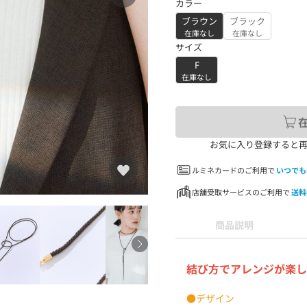
カラー
ブラウン
ブラック
在庫なし
在庫なし
サイズ
F
在庫なし
お気に入り登録すると
ルミネカードのご利用で
いつでも
店舗受取サービスのご利用で
送料
商品説明
結び方でアレンジが楽し
●デザイン