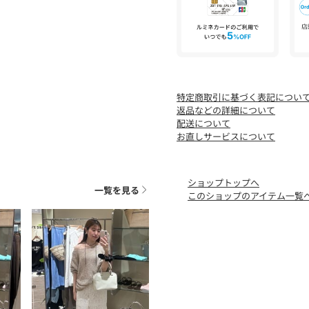
✓「商品のお気に入り登録
ラスト1点や再入荷の通知
る、あなただけのタイムセ
✓「ブランドのお気に入り
新商品や再入荷など、いち
特定商取引に基づく表記につい
受け取ることができますの
返品などの詳細について
-----------------------------------
配送について
【注意点】
お直しサービスについて
※画像の商品は光の照射や
実物と色味が異なる場合
※入荷状況により、お届け
ショップトップへ
※お客様への発送が店頭販
一覧を見る
このショップのアイテム一覧
※追加生産商品は、一部の
予めご了承下さい。
-----------------------------------