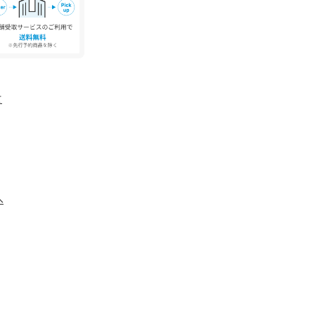
」で・・・
が届きます。登録して頂いた商品だけが対象とな
ールが開催されることも！
登録」で・・・
早くブランドのお得な情報を
て
で、ご登録をおすすめします！
---------------------------------------------
角度、お使いのモニター環境により、
がございます。
予定が前後する場合があります。
売より遅れる場合もあります。
へ
店舗、通販で販売中の場合がございます。
-----------------------------------