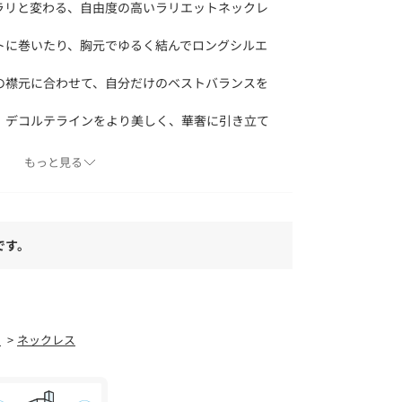
ラリと変わる、自由度の高いラリエットネックレ
トに巻いたり、胸元でゆるく結んでロングシルエ
襟元に合わせて、自分だけのベストバランスを
、デコルテラインをより美しく、華奢に引き立て
間身につけていても疲れにくいのも嬉しいポイン
もっと見る
アクセントになっています。
です。
真鍮
ー
ネックレス
---------------------------------------------
楽しく♪】
入り登録