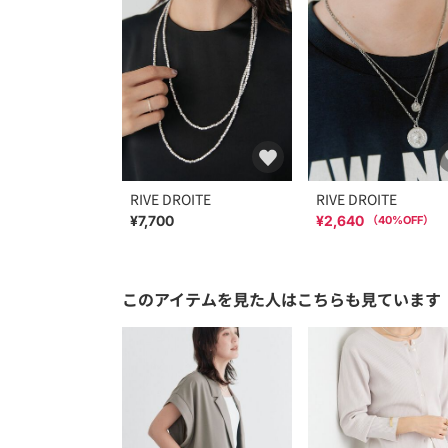
RIVE DROITE
RIVE DROITE
¥7,700
¥2,640
（
40
%OFF）