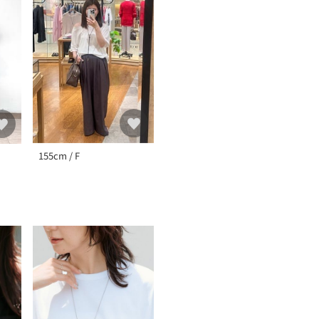
155cm / F