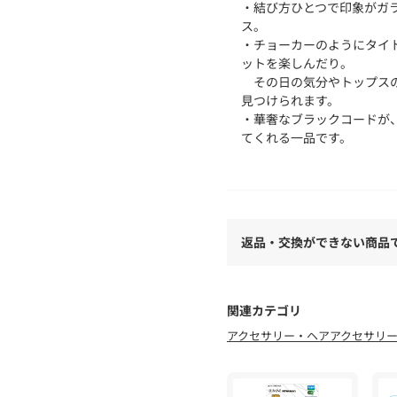
・結び方ひとつで印象がガ
ス。
・チョーカーのようにタイ
ットを楽しんだり。
その日の気分やトップスの
見つけられます。
・華奢なブラックコードが
てくれる一品です。
・非常に軽量なので、長時
トです。
・先端の金具もさりげない
●サイズ
返品・交換ができない商品
全長126.5cm
●素材
アクリル 100% 合金 
関連カテゴリ
アクセサリー・ヘアアクセサリ
-----------------------------------
【お買い物をもっと便利に
『♡』をクリックでお気に